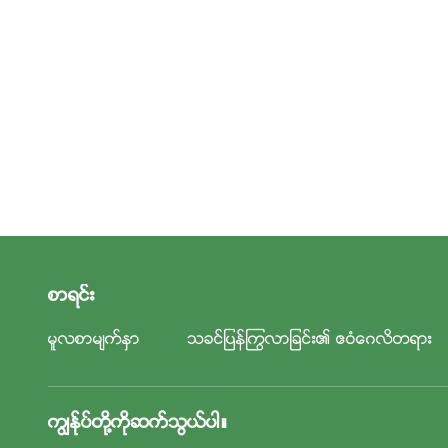
စာရင္း
မူလစာမ်က္ႏွာ
သခင္ျပန္ႂကြလာျခင္း၏ ဧဝံေဂလိတရား
ကြၽန္ုပ္တို႔ကိုဆက္သြယ္ပါ။