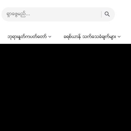
ဘုရားႏႈတ္ကပတ္ေတာ္
ခရစ္ယာန္ သက္ေသခံခ်က္မ်ား