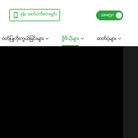
ဖုန္း အက္ပလီေကးရွင္း
ဝတ္ျပဳကိုးကြယ္ျခင္းမ်ား
ဗြီဒီယိုမ်ား
ဓာတ္ပုံမ်ား