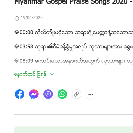
Myanmar Gospel Praise Songs 2020 - C
19/04/2020
💎00:00 ကိုယ္က်ိဳးမငဲ့ေသာ ဘုရားရဲ႕ေမတၱာနဲ႔သေဘ
💎03:58 ဘုရား၏စီမံခန႔္ခြဲမႈအလုပ္ လူသားမ်ားအား ေ႐ြး
💎08:09 ေကာင္းေသာအနာဂတ္အတြက္ လူသားမ်ား ဘုရာ
ေနာက္ထပ္ ျပရန္
💎11:49 အရာအားလုံးထက္ ဘုရားအေပၚ သင္ ယုံၾကည္က
💎15:28 ဘုရားရရွိထားေသာသူတို႔သည္ စစ္မွန္မႈကို ပိုင
💎22:36 အေကာင္းဆုံးယဇ္ကို ဘုရားအား ပူေဇာ္ျခင္း
💎27:23 အဓိပၸာယ္ျပည့္ဝဆုံးအသက္တာ
💎30:50 ဘုရားေပၚထြန္းျခင္း၏ရည္႐ြယ္ခ်က္