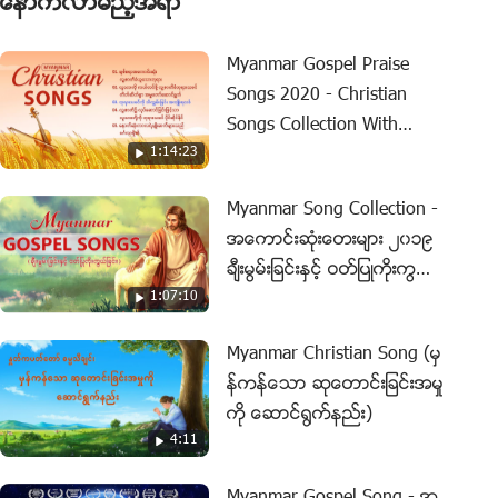
ေနာက္လာမည့္အရာ
Myanmar Gospel Praise
Songs 2020 - Christian
Songs Collection With
1:14:23
Lyrics
Myanmar Song Collection -
အေကာင္းဆုံးေတးမ်ား ၂၀၁၉
ခ်ီးမြမ္းျခင္းႏွင့္ ဝတ္ျပဳကိုးကြယ္ျ
1:07:10
ခင္း
Myanmar Christian Song (မွ
န္ကန္ေသာ ဆုေတာင္းျခင္းအမႈ
ကို ေဆာင္႐ြက္နည္း)
4:11