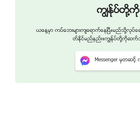
ကြၽန္ုပ္တို
💎35:17 အျပစ္စီရင္ျခင္းႏွင့္ ဘုရားဆင္းႂကြလာ
ယေန႔မွာ ကပ္ေဘးမ်ားက်ေရာက္ေနၿပီ။မည္သို႔လုပ္ေဆ
တ္ႏိုင္မည္နည္း။ကြၽန္ုပ္တို႔ကို
Messenger မွတဆင့္ ကြၽ