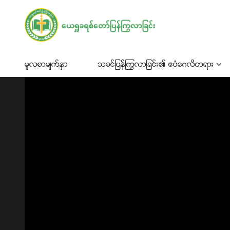
မူလစာမ်က္ႏွာ
သခင္ျပန္ႂကြလာျခင္း၏ ဧဝံေဂလိတရား