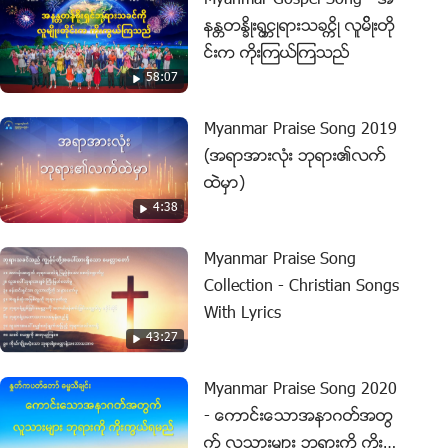
Myanmar Gospel Song - အ
နႏၲတႏၡိဳး႐ြငၻဳရားသခငၠိဳ လူမ္ိဳးတို
င္းက ကိုးၾကယ္ၾကသၫ္
58:07
Myanmar Praise Song 2019
(အရာအားလုံး ဘုရား၏လက္
ထဲမွာ)
4:38
Myanmar Praise Song
Collection - Christian Songs
With Lyrics
43:27
Myanmar Praise Song 2020
- ေကာင္းေသာအနာဂတ္အတြ
က္ လူသားမ်ား ဘုရားကို ကိုးကြ