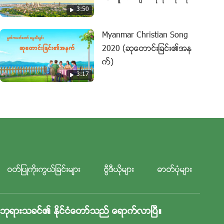
3:50
ယ္ရမည္ (Lyrics)
Myanmar Christian Song
2020 (ဆုေတာင္းျခင္း၏အန
က္)
3:17
ဝတ္ျပဳကိုးကြယ္ျခင္းမ်ား
ဗြီဒီယိုမ်ား
ဓာတ္ပုံမ်ား
ဘုရားသခင္၏ ႏိုင္ငံေတာ္သည္ ေရာက္လာၿပီ။