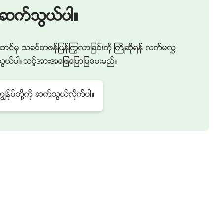
႔ကိုဆက္သြယ္ပါ။
ာင္မွ သခင္တဖန္ျပန္ႂကြလာျခင္းကို ႀကိဳဆိုရန္ လက္မလႊ
ဆက္သြယ္ပါ။သင့္အားအေျဖေျပာျပေပးမည္။
န္ုပ္တို႔ကို ဆက္သြယ္လိုက္ပါ။