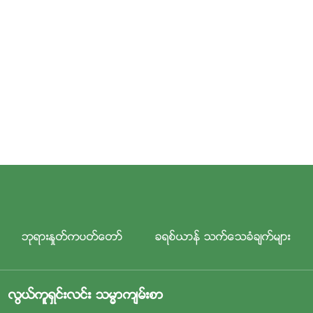
ဘုရားႏႈတ္ကပတ္ေတာ္
ခရစ္ယာန္ သက္ေသခံခ်က္မ်ား
လြယ္ကူရွင္းလင္း သမၼာက်မ္းစာ