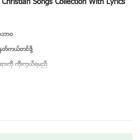
hristian Songs Collection With Lyrics
ာသဘာဝ
ႏုတ္ကယ္တင္ဖို႔
းကို ကိုးကြယ္ရမည္
ိုးစားရမယ္
္ဆိုင္ထားသည္