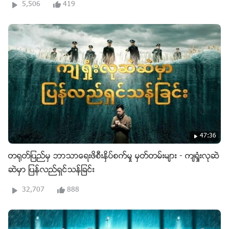
5,506
419
47:36
တ႐ုတ္ျပည္မွ ဘာသာေရးဖိစီးႏွိပ္စက္မႈ မွတ္တမ္းမ်ား - က်ရႈံးလုဆဲ
ဆဲမွာ ျပန္လည္ရွင္သန္ျခင္း
32,707
888