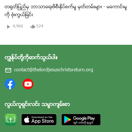
တ႐ုတ္ျပည္မွ ဘာသာေရးဖိစီးႏွိပ္စက္မႈ မွတ္တမ္းမ်ား - မေကာင္းမႈ
ကို ဖုံးကြယ္ျခင္း
4,966
524
ကြၽန္ုပ္တို႔ကိုဆက္သြယ္ပါ။
contact@thelordjesuschristsreturn.org
လြယ္ကူရွင္းလင္း သမၼာက်မ္းစာ