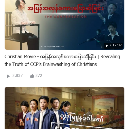
2:17:07
Christian Movie - အျပန္အလွန္စကားေျပာဆိုျခင္း｜Revealing
the Truth of CCP's Brainwashing of Christians
2,837
272