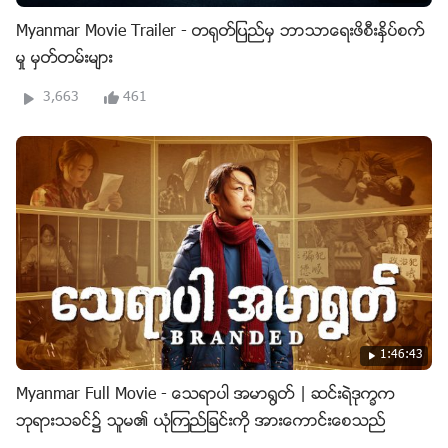
Myanmar Movie Trailer - တ႐ုတ္ျပည္မွ ဘာသာေရးဖိစီးႏွိပ္စက္
မႈ မွတ္တမ္းမ်ား
3,663
461
1:46:43
Myanmar Full Movie - ေသရာပါ အမာ႐ြတ္ | ဆင္းရဲဒုကၡက
ဘုရားသခင္၌ သူမ၏ ယုံၾကည္ျခင္းကို အားေကာင္းေစသည္