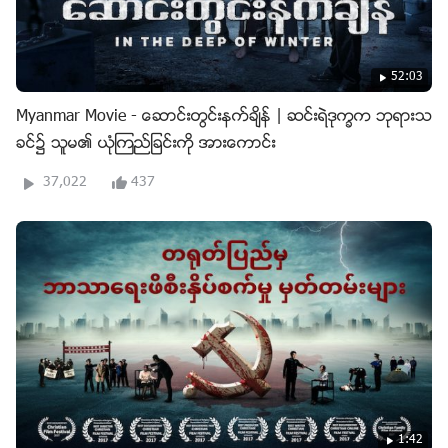
52:03
Myanmar Movie - ေဆာင္းတြင္းနက္ခ်ိန္ | ဆင္းရဲဒုကၡက ဘုရားသ
ခင္၌ သူမ၏ ယုံၾကည္ျခင္းကို အားေကာင္း
37,022
437
1:42