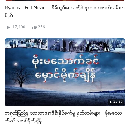
Myanmar Full Movie - အိမ္တြင္းမွ လက္ဝဲပညာေပးဇာတ္လမ္းတ
စ္ပုဒ္
17,400
256
25:30
တ႐ုတ္ျပည္မွ ဘာသာေရးဖိစီးႏွိပ္စက္မႈ မွတ္တမ္းမ်ား - မိုးမေသာ
က္ခင္ ေမွာင္မိုက္ခ်ိန္