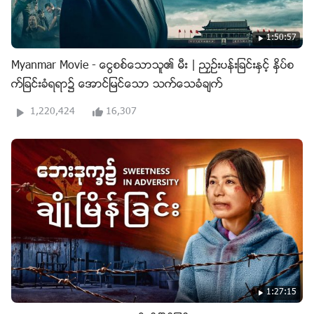
1:50:57
Myanmar Movie - ေငြစစ္ေသာသူ၏ မီး | ညႇဥ္းပန္းျခင္းႏွင့္ ႏွိပ္စ
က္ျခင္းခံရရာ၌ ေအာင္ျမင္ေသာ သက္ေသခံခ်က္
1,220,424
16,307
1:27:15