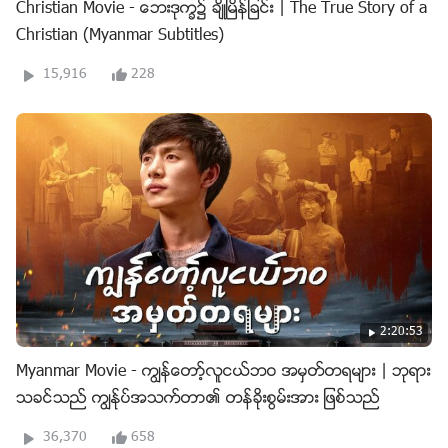
Christian Movie - ေဘးဒုကၡ၌ ခ်ိဳၿမိန္ျခင္း | The True Story of a
Christian (Myanmar Subtitles)
15,916
228
2:20:53
Myanmar Movie - ကြၽန္ေတာ့္လူငယ္ဘဝ အမွတ္တရမ်ား | ဘုရား
သခင္သည္ ကြၽန္ုပ္အသက္တာ၏ တန္ခိုးစြမ္းအား ျဖစ္သည္
36,370
658