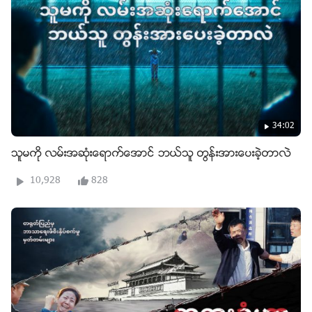
34:02
သူမကို လမ္းအဆုံးေရာက္ေအာင္ ဘယ္သူ တြန္းအားေပးခဲ့တာလဲ
10,928
828