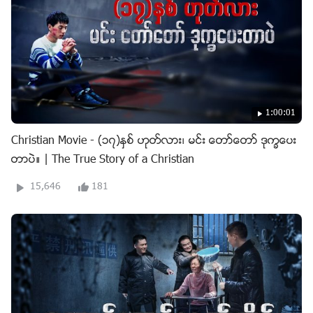
1:00:01
Christian Movie - (၁၇)ႏွစ္ ဟုတ္လား၊ မင္း ေတာ္ေတာ္ ဒုကၡေပး
တာပဲ။ | The True Story of a Christian
15,646
181