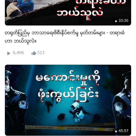
33:30
တ႐ုတ္ျပည္မွ ဘာသာေရးဖိစီးႏွိပ္စက္မႈ မွတ္တမ္းမ်ား - တရားခံ
ဟာ ဘယ္သူလဲ။
6,406
513
45:57