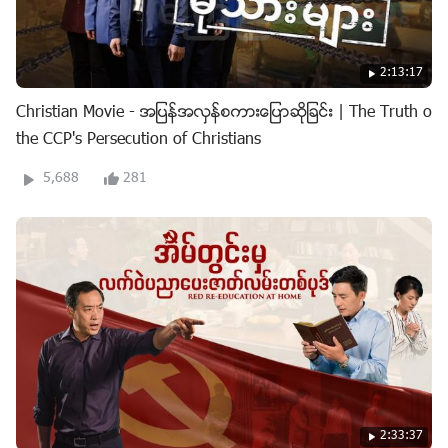
2:13:17
Christian Movie - အျပန္အလွန္စကားေျပာဆိုျခင္း | The Truth of
the CCP's Persecution of Christians
5,688
281
2:33:37