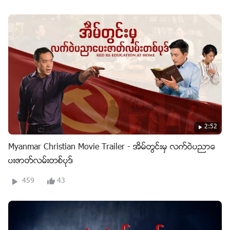
2:52
Myanmar Christian Movie Trailer - အိမ္တြင္းမွ လက္ဝဲပညာေ
ပးဇာတ္လမ္းတစ္ပုဒ္
459
43