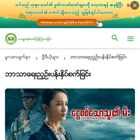
မူလစာမ်က္ႏွာ
ဗြီဒီယိုမ်ား
ဘာသာေရးညႇဥ္းပန္းႏွိပ္စက္ျခင္း
ဘာသာေရးညႇဥ္းပန္းႏွိပ္စက္ျခင္း