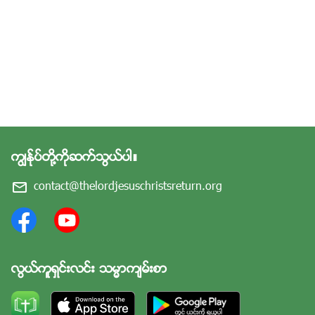
ကြၽန္ုပ္တို႔ကိုဆက္သြယ္ပါ။
contact@thelordjesuschristsreturn.org
လြယ္ကူရွင္းလင္း သမၼာက်မ္းစာ