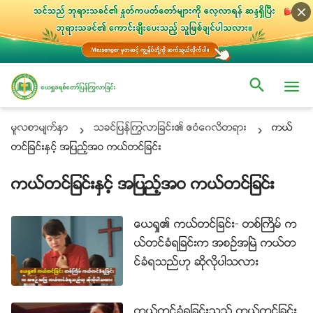
မူလစာမ်က္ႏွာ
သခင္ျပန္ႂကြလာျခင္း၏ ဧဝံေဂလိတရား
ကယ္
တင္ျခင္းႏွင့္ အျပည့္အဝ ကယ္တင္ျခင္း
ကယ္တင္ျခင္းႏွင့္ အျပည့္အဝ ကယ္တင္ျခင္း
ေယရႈ၏ ကယ္တင္ျခင္း- တစ္ႀကိမ္ က
ယ္တင္ခံရျခင္းက အစဥ္အၿမဲ ကယ္တ
င္ခံရသည္ဟု ဆိုလိုပါသလား
ကယ္တင္ခံရျခင္းသည္ ကယ္တင္ျခင္း