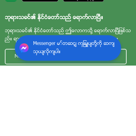
ဘုရားသခင္၏ ႏိုင္ငံေတာ္သည္ ေရာက္လာၿပီ။
ဘုရားသခင္၏ ႏိုင္ငံေတာ္သည္ ဤေလာကသို႔ ေရာက္လာၿပီျဖစ္သ
ည္။ ရားသခင္၏ ႏိုင္ငံေတာ္သို႔ သင္ဝင္ေရာက္ခ်င္ပါသလား။
Messenger မှတဆင့် ကျွန်ုပ်တို့ကို ဆက်
သွယ်လိုက်ပါ။
Messenger မွတဆင့္ ကြၽန္ုပ္တို႔ကို ဆက္သြယ္လိုက္ပါ။
ကြၽန္ုပ္တို႔အေၾကာင္း
|
အသုံးျပဳျခင္းဆိုင္ရာ စည္းမ်ဥ္းစည္းကမ္းမ်ား
|
ေက်းဇူးတင္ရွိျခင္း
Copyright © 2026
ေယရႈခရစ္ေတာ္ျပန္ႂကြလာျခင္းလုပ္ပို
င္ခြင့္အားလုံး
မူပိုင္ျဖစ္သည္။