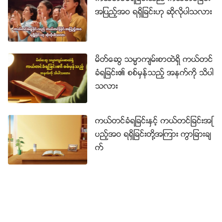
အျပည့္အဝ ရရွိျခင္းဟု ဆိုလိုပါသလား
မိတ္ေဆြ သမၼာက်မ္းစာထဲရွိ ကယ္တင္
ခံရျခင္း၏ စစ္မွန္သည့္ အနက္ကို သိပါ
သလား
ကယ္တင္ခံရျခင္းႏွင့္ ကယ္တင္ျခင္းအျ
ပည့္အဝ ရရွိျခင္းတို႔အၾကား ကြာျခားခ်
က္