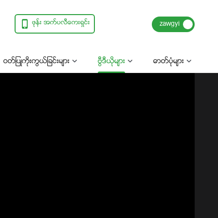
ဖုန္း အက္ပလီေကးရွင္း
ဝတ္ျပဳကိုးကြယ္ျခင္းမ်ား
ဗြီဒီယိုမ်ား
ဓာတ္ပုံမ်ား