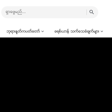
ဘုရားႏႈတ္ကပတ္ေတာ္
ခရစ္ယာန္ သက္ေသခံခ်က္မ်ား