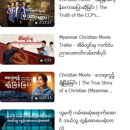
Christian Movie - အျပန္အလွ
န္စကားေျပာဆိုျခင္း | The
Truth of the CCP's
2:13:17
Persecution of Christians
Myanmar Christian Movie
Trailer - အိမ္တြင္းမွ လက္ဝဲပ
ညာေပးဇာတ္လမ္းတစ္ပုဒ္
2:52
Christian Movie - ေဘးဒုကၡ၌
ခ်ိဳၿမိန္ျခင္း | The True Story
of a Christian (Myanmar
1:27:15
Subtitles)
သူမကို လမ္းအဆုံးေရာက္ေအာ
င္ ဘယ္သူ တြန္းအားေပးခဲ့တာ
လဲ