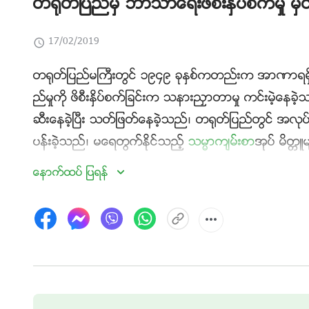
တ႐ုတ္ျပည္မွ ဘာသာေရးဖိစီးႏွိပ္စက္မႈ 
17/02/2019
တ႐ုတ္ျပည္မႀကီးတြင္ ၁၉၄၉ ခုႏွစ္ကတည္းက အာဏာရရွ
ည္မႈကို ဖိစီးႏွိပ္စက္ျခင္းက သနားညႇာတာမႈ ကင္းမဲ့ေနခဲ
ဆီးေနခဲ့ၿပီး သတ္ျဖတ္ေနခဲ့သည္၊ တ႐ုတ္ျပည္တြင္ အလုပ္လု
ပန္းခဲ့သည္၊ မေရတြက္ႏိုင္သည့္
သမၼာက်မ္းစာ
အုပ္ မိတၱဴ
အသင္းေတာ္ အေဆာက္အဦးမ်ားကို ခ်ိတ္ပိတ္ခဲ့ၿပီး ၿဖိဳခ်ဖ
ေနာက္ထပ္ ျပရန္
မ်ားအားလုံးကို သုတ္သင္ရွင္းလင္းရန္ ႀကံစည္အားထုတ္
ခင္းႏွင့္ အမႈေတာ္ထမ္း႐ြက္ျခင္းေၾကာင့္ တ႐ုတ္ကြန္ျမဴနစ္ပါ
စြာႏွိပ္စက္ခံရမႈေၾကာင့္ ေသဆုံးခဲ့ရသည့္ တ႐ုတ္ခရစ္ယ
တြ႕အႀကဳံကို ေဖာ္ျပထားသည္။ ေက်ာင္ဟိုင္က်င္းေသဆုံ
စာင့္ၾကပ္ၾကည့္ရႈျခင္း၊ ၿခိမ္းေျခာက္ခံရျခင္း၊ ေၾကာက္လ
တရားမွ်တမႈကို မရရွိ႐ုံသာမကဘဲ တ႐ုတ္ကြန္ျမဴနစ္ပါတီ၏ 