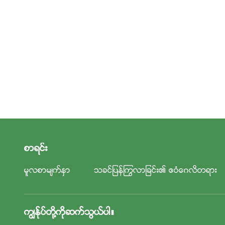
စာရင္း
မူလစာမ်က္ႏွာ
သခင္ျပန္ႂကြလာျခင္း၏ ဧဝံေဂလိတရား
ကြၽန္ုပ္တို႔ကိုဆက္သြယ္ပါ။