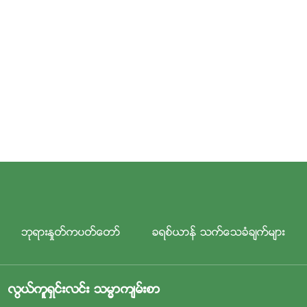
ဘုရားႏႈတ္ကပတ္ေတာ္
ခရစ္ယာန္ သက္ေသခံခ်က္မ်ား
လြယ္ကူရွင္းလင္း သမၼာက်မ္းစာ