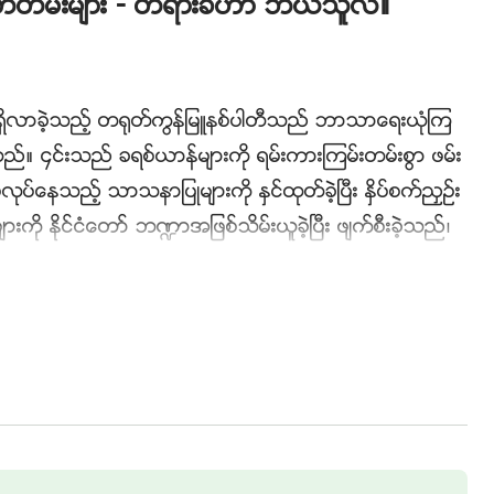
မွတ္တမ္းမ်ား - တရားခံဟာ ဘယ္သူလဲ။
ိလာခဲ့သည့္ တ႐ုတ္ကြန္ျမဴနစ္ပါတီသည္ ဘာသာေရးယုံၾက
့သည္။ ၄င္းသည္ ခရစ္ယာန္မ်ားကို ရမ္းကားၾကမ္းတမ္းစြာ ဖမ္း
ပ္ေနသည့္ သာသနာျပဳမ်ားကို ႏွင္ထုတ္ခဲ့ၿပီး ႏွိပ္စက္ညႇဥ္း
မ်ားကို ႏိုင္ငံေတာ္ ဘ႑ာအျဖစ္သိမ္းယူခဲ့ၿပီး ဖ်က္စီးခဲ့သည္၊
်က္စီးခဲ့သည့္အျပင္၊ အခ်ည္းႏွီးျဖစ္သည့္ အိမ္အသင္းေတာ္
ခဲ့သည္။ ဤဗီဒီယိုမွတ္တမ္းသည္
ဘုရားသခင္
အေပၚယုံၾကည္ျ
တီအစိုးရ၏ ဖမ္းဆီးျခင္း၊ ႏွိပ္စက္ျခင္းကိုခံရၿပီး ၾကမ္းတမ္း
ာန္တစ္ေယာက္ျဖစ္သည့္ ေက်ာင္ဟိုင္က်င္း၏ ျဖစ္ရပ္မွန္အေ
းၿပီးေနာက္ သူ႔မိသားစုသည္လည္း တ႐ုတ္ကြန္ျမဴနစ္ပါတီ၏ ေ
န႔္ရျခင္းတို႔ကို ခံယူရသည္။ သူတို႔သည္ ေသဆုံးခဲ့ရသူအတြက္
ဖိႏွိပ္ျခင္းေၾကာင့္ ကစဥ့္ကလ်ားျဖစ္ခဲ့ရသည္။