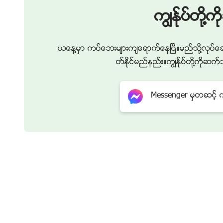
ကြၽန္ုပ္တို
ယေန႔မွာ ကပ္ေဘးမ်ားက်ေရာက္ေနၿပီ။မည္သို႔လုပ္ေဆ
တ္ႏိုင္မည္နည္း။ကြၽန္ုပ္တို႔ကို
Messenger မွတဆင့္ ကြၽ