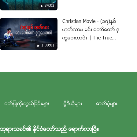
34:02
Christian Movie - (၁၇)ႏွစ္
ဟုတ္လား၊ မင္း ေတာ္ေတာ္ ဒု
ကၡေပးတာပဲ။ | The True
1:00:01
Story of a Christian
ဝတ္ျပဳကိုးကြယ္ျခင္းမ်ား
ဗြီဒီယိုမ်ား
ဓာတ္ပုံမ်ား
ဘုရားသခင္၏ ႏိုင္ငံေတာ္သည္ ေရာက္လာၿပီ။