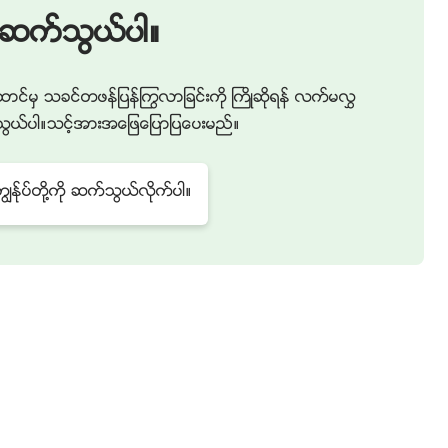
႔ကိုဆက္သြယ္ပါ။
ာင္မွ သခင္တဖန္ျပန္ႂကြလာျခင္းကို ႀကိဳဆိုရန္ လက္မလႊ
ဆက္သြယ္ပါ။သင့္အားအေျဖေျပာျပေပးမည္။
န္ုပ္တို႔ကို ဆက္သြယ္လိုက္ပါ။