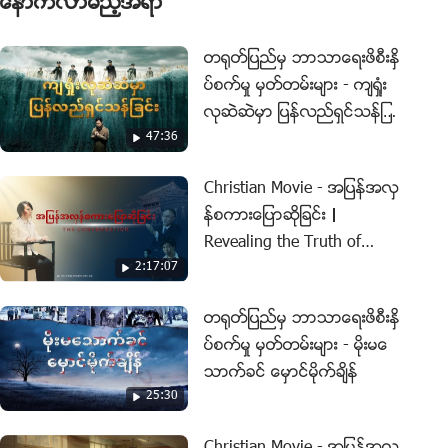
ေနာက္လာမည့္အရာ
တ႐ုတ္ျပည္မွ ဘာသာေရးဖိစီးႏွိ
ပ္စက္မႈ မွတ္တမ္းမ်ား - က်ရႈံး
လုဆဲဆဲမွာ ျပန္လည္ရွင္သန္ျခ
47:36
င္း
Christian Movie - အျပန္အလွ
န္စကားေျပာဆိုျခင္း｜
Revealing the Truth of
2:17:07
CCP's Brainwashing of
Christians
တ႐ုတ္ျပည္မွ ဘာသာေရးဖိစီးႏွိ
ပ္စက္မႈ မွတ္တမ္းမ်ား - မိုးမေ
သာက္ခင္ ေမွာင္မိုက္ခ်ိန္
25:30