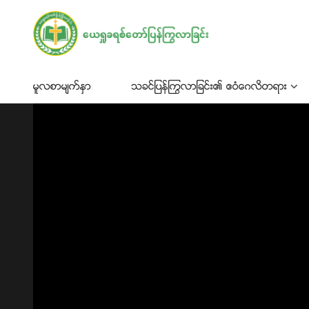
မူလစာမ်က္ႏွာ
သခင္ျပန္ႂကြလာျခင္း၏ ဧဝံေဂလိတရား