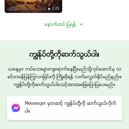
သည္ မည္မွ် လွပလိမ့္မည္နည္း။ “ေကာင္းကင္ႏိုင္ငံေတာ္သီ
ခ်င္း-
ဘုရားသခင္
ရဲ႕ႏိုင္ငံေတာ္ ေျမႀကီးေပၚ ေရာက္လာ” ႏွ
2:25
င့္အတူ ႏွစ္ေထာင္ေပါင္းမ်ားစြာ
ဆုေတာင္း
ခ်က္မ်ား အမွန္ျဖ
ေနာက္ထပ္ ျပရန္
စ္လာမည္။
ကြၽန္ုပ္တို႔ကိုဆက္သြယ္ပါ။
ယေန႔မွာ ကပ္ေဘးမ်ားက်ေရာက္ေနၿပီ။မည္သို႔လုပ္ေဆာင္မွ သ
ခင္တဖန္ျပန္ႂကြလာျခင္းကို ႀကိဳဆိုရန္ လက္မလႊတ္ႏိုင္မည္နည္း။
ကြၽန္ုပ္တို႔ကိုဆက္သြယ္ပါ။သင့္အားအေျဖေျပာျပေပးမည္။
Messenger မွတဆင့္ ကြၽန္ုပ္တို႔ကို ဆက္သြယ္လိုက္
ပါ။