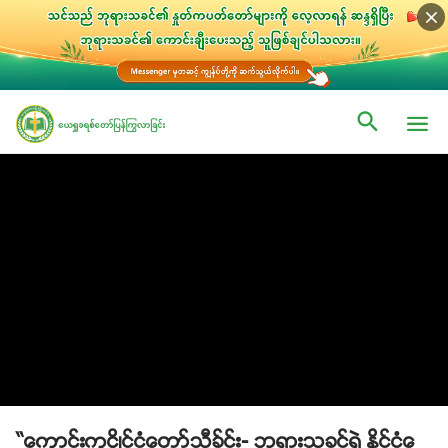
“ေကာင္းကငၷိုင္ငံေတာ္သီခ္င္း- ဘုရားသခင္ရဲ႕ႏိုင္ငံေ