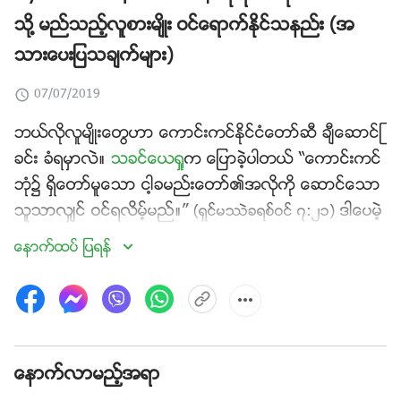
သို႔ မည္သည့္လူစားမ်ိဳး ဝင္ေရာက္ႏိုင္သနည္း (အ
သားေပးျပသခ်က္မ်ား)
07/07/2019
ဘယ္လိုလူမ်ိဳးေတြဟာ ေကာင္းကင္ႏိုင္ငံေတာ္ဆီ ခ်ီေဆာင္ျ
ခင္း ခံရမွာလဲ။
သခင္ေယရႈ
က ေျပာခဲ့ပါတယ္ “ေကာင္းကင္
ဘုံ၌ ရွိေတာ္မူေသာ ငါ့ခမည္းေတာ္၏အလိုကို ေဆာင္ေသာ
သူသာလွ်င္ ဝင္ရလိမ့္မည္။”
ဒါေပမဲ့
(ရွင္မႆဲခရစ္ဝင္ ၇:၂၁)
လူတခ်ိဳ႕ကေတာ့၊ ေကာင္းကင္ဘုံက အဖရဲ႕အလိုကိုေဆာင္ျ
ေနာက္ထပ္ ျပရန္
ခင္းဆိုတာ သခင့္နာမေတာ္ကို သစၥာရွိျခင္းျဖစ္တယ္၊ ကို
ယ္ေတာ့္အတြက္ ႀကိဳးစားအမႈေတာ္ထမ္းျခင္းျဖစ္တယ္၊ ကား
တိုင္ကိုထမ္းၿပီး ဆင္းရဲဒုကၡခံျခင္းျဖစ္တယ္လို႔ ယုံၾကည္ၾကတ
ယ္။ အဲဒီအတိုင္းေနထိုင္တယ္ဆိုရင္၊ သခင့္ရဲ႕ဒုတိယအႀကိ
မ္ႂကြလာျခင္းမွာ ေကာင္းကင္ႏိုင္ငံေတာ္ဆီ ခ်ီေဆာင္ခံရဖို႔အ
ေနာက္လာမည့္အရာ
တြက္ ေစာင့္ၾကည့္ ေစာင့္ေမွ်ာ္ဖို႔ပဲလိုတယ္လို႔ ယုံၾကည္ၾကတ