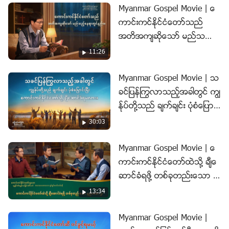
Myanmar Gospel Movie | ေ
ယ္။ ဒီအယူအဆေတြဟာ သခင့္ရဲ႕ လိုအပ္ခ်က္ေတြနဲ႔ ကိုက္
ကာင္းကင္ႏိုင္ငံေတာ္သည္
ညီရဲ႕လား။ ဒီဗီဒီယိုက သင့္ကို သိေစပါလိမ့္မယ္
အတိအက်ဆိုေသာ္ မည္သည့္ေ
နရာတြင္နည္း။ (အသားေပးျပ
11:26
သခ်က္မ်ား)
Myanmar Gospel Movie | သ
ခင္ျပန္ႂကြလာသည့္အခါတြင္ ကြၽ
န္ုပ္တို႔သည္ ခ်က္ခ်င္း ပုံစံေျပာင္းၿ
ပီး ေကာင္းကင္ႏိုင္ငံေတာ္သို႔
30:03
ခ်ီေဆာင္ခံရမလား။ (အသားေ
ပးျပသခ်က္မ်ား)
Myanmar Gospel Movie | ေ
ကာင္းကင္ႏိုင္ငံေတာ္ထဲသို႔ ခ်ီေ
ဆာင္ခံရဖို႔ တစ္ခုတည္းေသာ န
ည္းလမ္း (၂) (အသားေပးျပသခ်
13:34
က္မ်ား)
Myanmar Gospel Movie |