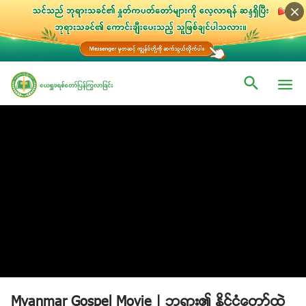
Myanmar Gospel Movie | ဘုရား၏ ႏိုင္ငံေတာ္ထဲ