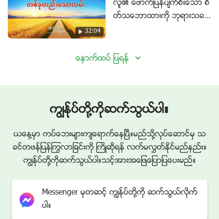
လူ၏ ေဖာက္ျပန္ပ်က္စီးေသာ စိ
တ္သေဘာထားကို ဘုရားသခင္
မည္သို႔သန႔္စင္သနည္း (အ
32:04
သားေပးျပသခ်က္မ်ား)
ေနာက္ထပ္ ျပရန္
ကြၽန္ုပ္တို႔ကိုဆက္သြယ္ပါ။
ယေန႔မွာ ကပ္ေဘးမ်ားက်ေရာက္ေနၿပီ။မည္သို႔လုပ္ေဆာင္မွ သ
ခင္တဖန္ျပန္ႂကြလာျခင္းကို ႀကိဳဆိုရန္ လက္မလႊတ္ႏိုင္မည္နည္း။
ကြၽန္ုပ္တို႔ကိုဆက္သြယ္ပါ။သင့္အားအေျဖေျပာျပေပးမည္။
Messenger မွတဆင့္ ကြၽန္ုပ္တို႔ကို ဆက္သြယ္လိုက္
ပါ။