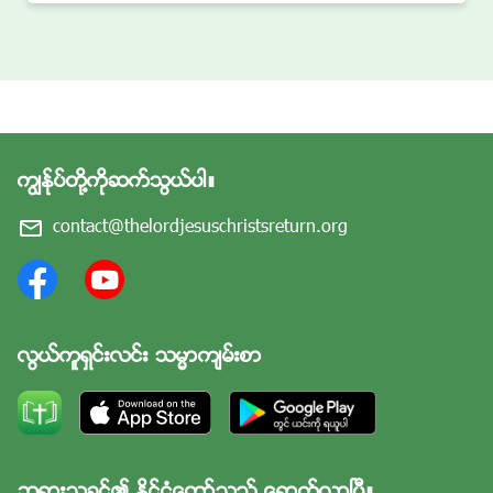
ကြၽန္ုပ္တို႔ကိုဆက္သြယ္ပါ။
contact@thelordjesuschristsreturn.org
လြယ္ကူရွင္းလင္း သမၼာက်မ္းစာ
ဘုရားသခင္၏ ႏိုင္ငံေတာ္သည္ ေရာက္လာၿပီ။