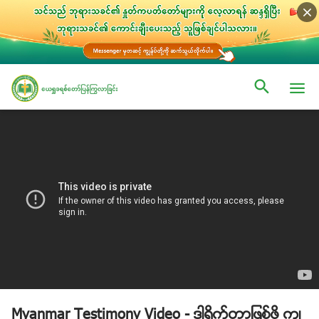
Myanmar Testimony Video - ဒါ႐ိုက္တာျဖစ္ဖို႔ ကြၽ