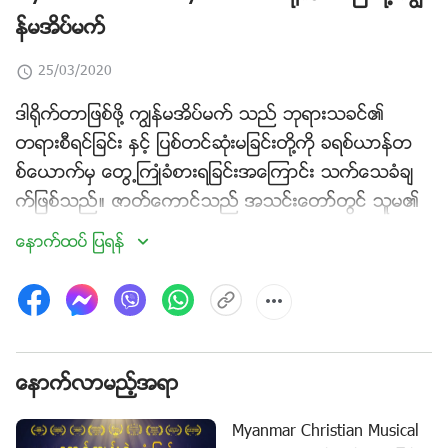
န္မအိပ္မက္
25/03/2020
ဒါ႐ိုက္တာျဖစ္ဖို႔ ကြၽန္မအိပ္မက္ သည္ ဘုရားသခင္၏
တရားစီရင္ျခင္း ႏွင့္ ျပစ္တင္ဆုံးမျခင္းတို႔ကို ခရစ္ယာန္တ
စ္ေယာက္မွ ေတြ႕ႀကဳံခံစားရျခင္းအေၾကာင္း သက္ေသခံခ်
က္ျဖစ္သည္။ ဇာတ္ေကာင္သည္ အသင္းေတာ္တြင္ သူမ၏
တာဝန္မ်ားကို ထမ္းေဆာင္ရင္း၊ သူမက ဒါ႐ိုက္တာတစ္ေ
ေနာက္ထပ္ ျပရန္
ယာက္ ျဖစ္လာၿပီး အျခားသူမ်ား၏ အားက်အထင္ႀကီးမႈကို
ရရွိဖို႔ထက္ မည္သည့္အရာမွ် မလိုခ်င္ပါ။ ဆင္းရဲဒုကၡ ကို ႀ
ကံ့ႀကံ့ခံၿပီး၊ အဖိုးအခတစ္ခုကို ေပးဆပ္လ်က္ သူမ၏
အရာအားလုံးကို ဤအထဲတြင္ ႏွစ္ျမဳပ္ထားသည္။ သို႔ေသာ္
က်ရႈံးျခင္းႏွင့္ အဟန႔္အတားမ်ားကို ႏွစ္ႀကိမ္တိုင္တိုင္ ေတြ႕ႀ
ေနာက္လာမည့္အရာ
ကဳံၿပီးေနာက္၊ သူမ၏ တာဝန္မ်ားကို ထမ္းေဆာင္ရာတြင္
Myanmar Christian Musical
သူမ၏ ရည္႐ြယ္ခ်က္မ်ားမွာ နာမည္၊ အျမတ္အစြန္းႏွင့္