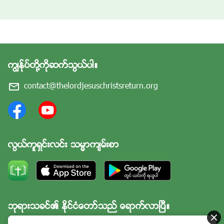
ကြၽန္ုပ္တို႔ကိုဆက္သြယ္ပါ။
contact@thelordjesuschristsreturn.org
လြယ္ကူရွင္းလင္း သမၼာက်မ္းစာ
ဘုရားသခင္၏ ႏိုင္ငံေတာ္သည္ ေရာက္လာၿပီ။