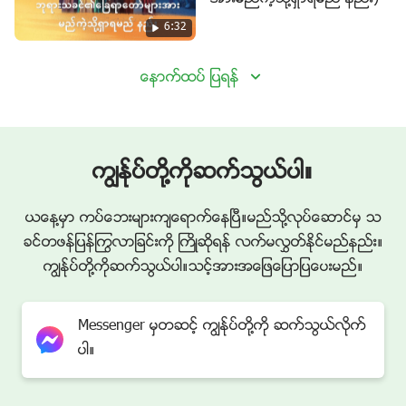
6:32
ေနာက္ထပ္ ျပရန္
ကြၽန္ုပ္တို႔ကိုဆက္သြယ္ပါ။
ယေန႔မွာ ကပ္ေဘးမ်ားက်ေရာက္ေနၿပီ။မည္သို႔လုပ္ေဆာင္မွ သ
ခင္တဖန္ျပန္ႂကြလာျခင္းကို ႀကိဳဆိုရန္ လက္မလႊတ္ႏိုင္မည္နည္း။
ကြၽန္ုပ္တို႔ကိုဆက္သြယ္ပါ။သင့္အားအေျဖေျပာျပေပးမည္။
Messenger မွတဆင့္ ကြၽန္ုပ္တို႔ကို ဆက္သြယ္လိုက္
ပါ။