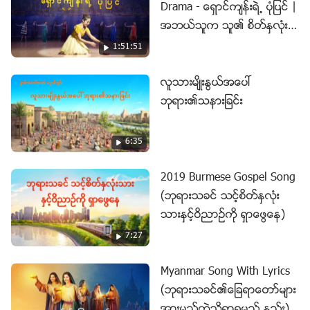
Drama - ေရွာင္က်န္းရဲ႕ ပုံျပင္ |
ရာထူးအဆင့္အတန္းတို႔ကို ရရွိဖို႔ ျဖစ္သည္ကို ဘုရားႏႈတ္က
အဘယ္သူက သူ၏ စိတ္ႏွလုံး ႏွ
ပတ္ေတာ္၏ တရားစီရင္ျခင္းႏွင့္ ျပစ္တင္ဆုံးမျခင္းတို႔ မွတစ္
င့္ ဝိညာဥ္ကို ႏိုးထေစခဲ့ သလဲ
1:51:51
ဆင့္သာလွ်င္ ေနာက္ဆုံးတြင္ သူမ နားလည္လိုက္သည္။ ၿပီး
လွ်င္ ဤအရာမ်ားေနာက္ကို လိုက္ျခင္း၏ အႏွစ္သာရႏွင့္
လူသားမ်ိဳးႏြယ္အေပၚ
အဆုံးသတ္ အႏၲရာယ္တို႔ကိုလည္း ရွင္းရွင္းလင္းလင္း ေတြ႕ျ
ဘုရား၏သနားျခင္း
မင္ေလသည္။ ထိုအခ်ိန္မွစၿပီး နာမည္ ႏွင့္ အျမတ္အစြန္း
တို႔၏ ခ်ည္ေႏွာင္မႈႏွင့္ အကန႔္အသတ္တို႔မွ မိမိကိုယ္ကိုယ္
6:35
တျဖည္းျဖည္းခ်င္း ႐ုန္းထြက္လြတ္ေျမာက္ၿပီး၊ သူမ၏ တာဝ
န္မ်ားတြင္၊ သူမ၏ ရာထူးအဆင့္အတန္းကို ေနာက္ထပ္
2019 Burmese Gospel Song
အာ႐ုံမစိုက္ေတာ့ဘဲ၊ သမၼာတရားကို ႏွိမ့္ခ်ေသာအျပဳအမူျဖ
(ဘုရားသခင္ သင့္စိတ္ႏွလုံး
င့္ ရွာေဖြေလသည္။ ေနာက္ဆုံးတြင္ ဘုရားသခင္၏ တရားစီ
သားႏွင့္ဝိညာဥ္ကို ရွာေဖြေန)
ရင္ျခင္းႏွင့္ ျပစ္တင္ဆုံးမျခင္းတို႔သည္ လူသားမ်ိဳးႏြယ္အတြ
7:27
က္ သူ၏ အႀကီးမားဆုံးေသာ ခ်စ္ျခင္းေမတၱာႏွင့္ ကြယ္ကာမႈ
တို႔ျဖစ္သည္ကို သူမ အမွန္တကယ္ ေတြ႕ႀကဳံခံစားရေလသ
Myanmar Song With Lyrics
ည္။
(ဘုရားသခင္၏ေျခရာေတာ္မ်ား
အားမည္ကဲ့သို႔ရွာရမည္ နည္း)