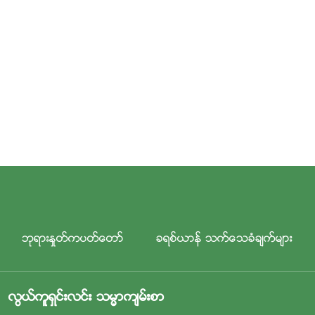
ခင္းကို ထိုသူတို႔ တမ္းတေနသည္မဟုတ္ဘဲ သူတို႔ ေ႐ြးႏႈတ္ျ
ႂကြလာျခင္းအား ေတာင့္တေနၾကျခင္း ျဖစ္သည္၊ ညစ္ညမ္း၍ ေျ
ြယ္အားလုံးကို ေယရႈ ေနာက္တစ္ႀကိမ္ ေ႐ြးႏႈတ္ေပးရန္ သူတို႔ေ
သာလူမ်ားက ေနာက္ဆုံးေသာ ကာလအတြင္း ငါ၏အမႈကို ၿပီးေျမာ
စိတ္ဆႏၵမ်ားက ငါ၏အလိုမ်ား ၿပီးျပည့္စုံျခင္း သို႔မဟုတ္
ုင္ပါ၊ အဘယ္ေၾကာင့္ဆိုေသာ္ လူသားသည္ ငါယခင္က ေဆာင္႐ြ
တ္ႏိုင္ၾကၿပီး ငါသည္ မည္သည့္အခါမွ် အိုမင္းျခင္းမရွိဘဲ
ကို သူတို႔ လုံးဝမသိေပ။ ငါသည္ ေယေဟာဝါ ျဖစ္သည္၊ ေ
ဳးႏြယ္ကို အဆုံးသတ္ေပးမည့္ ေနာက္ဆုံးႏွင့္တစ္ဆူတည္းေ
ိၾကပါ။ လူသား သိရွိၿပီး တမ္းတသမွ်ေသာ အရာမွာ ၎၏စိတ္
ဘုရားႏႈတ္ကပတ္ေတာ္
ခရစ္ယာန္ သက္ေသခံခ်က္မ်ား
ႏိုင္ေသာ အရာသာျဖစ္သည္။ ယင္းက ငါလုပ္ေဆာင္ေသာ အမႈႏွင့္
 လူသားတို႔၏ စိတ္ကူး စိတ္သန္းမ်ားအရ ျပဳလုပ္ေဆာင္႐ြက္
္း။ လူသားမ်ိဳးႏြယ္တို႔ မည္သည့္အခ်ိန္တြင္မွ အနားယူႏိုင္မ
လြယ္ကူရွင္းလင္း သမၼာက်မ္းစာ
န႔ကို အဘယ္သို႔ ဝင္ႏိုင္လိမ့္မည္နည္း။ ငါသည္ လူသား၏