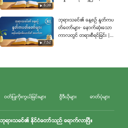
6:39
က္ႏုတ္ခ်က္ ၂၁၀
ဘုရားသခင္၏ ေန႔စဥ္ ႏႈတ္ကပ
တ္ေတာ္မ်ား- ေနာက္ဆုံးေသာ
ကာလတြင္ တရားစီရင္ျခင္း | ေ
7:52
ကာက္ႏုတ္ခ်က္ ၈၁
ဝတ္ျပဳကိုးကြယ္ျခင္းမ်ား
ဗြီဒီယိုမ်ား
ဓာတ္ပုံမ်ား
ဘုရားသခင္၏ ႏိုင္ငံေတာ္သည္ ေရာက္လာၿပီ။