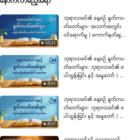
ေနာက္လာမည့္အရာ
ဘုရားသခင္၏ ေန႔စဥ္ ႏႈတ္ကပ
တ္ေတာ္မ်ား- အသက္အတြင္း
ဝင္ေရာက္မႈ | ေကာက္ႏုတ္ခ်
11:11
က္ ၄၁၂
ဘုရားသခင္၏ ေန႔စဥ္ ႏႈတ္ကပ
တ္ေတာ္မ်ား- ဘုရားသခင္၏ ေ
ပၚထြန္းျခင္း ႏွင့္ အမႈေတာ္ | ေ
9:51
ကာက္ႏုတ္ခ်က္ ၄၉
ဘုရားသခင္၏ ေန႔စဥ္ ႏႈတ္ကပ
တ္ေတာ္မ်ား- ဘုရားသခင္၏ ေ
ပၚထြန္းျခင္း ႏွင့္ အမႈေတာ္ | ေ
8:57
ကာက္ႏုတ္ခ်က္ ၇၀