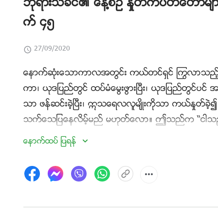
ဘုရားသခင္၏ ေန႔စဥ္ ႏႈတ္ကပတ္ေတာ္မ်ား
က္ ၄၅
27/09/2020
ေနာက္ဆုံးေသာကာလအတြင္း ကယ္တင္ရွင္ ႂကြလာ
ကာ၊ ယုဒျပည္တြင္ ထပ္မံေမြးဖြားၿပီး၊ ယုဒျပည္တြင္
သာ ဖန္ဆင္းခဲ့ၿပီး၊ ဣသေရလလူမ်ိဳးကိုသာ ကယ္ႏႈတ္ခဲ့၍ တစ
သက္ေသျပေနလိမ့္မည္ မဟုတ္ေလာ။ ဤသည္က “ငါသည္ ေကာ
ထာဝရဘုရားျဖစ္၏” ဟူေသာ ငါ၏ႏႈတ္ကပတ္ေတာ္မ်ားႏ
ေနာက္ထပ္ ျပရန္
မ်ိဳးတို႔၏
ဘုရားသခင္
မွ်သာ မဟုတ္ဘဲ သတၱဝါအားလုံးတို႔
စ္ပါးအမ်ိဳးသားတို႔အၾကားတြင္ ငါ့အမႈကို ေဆာင္႐ြက္ျ
တို႔အၾကားတြင္ ငါေပၚလာျခင္းက ငါသည္ ေယေဟာဝါသ
တစ္ပါးအမ်ိဳးသားတို႔ အၾကားတြင္ ငါေ႐ြးေကာက္ေသာသူမ်
ဣသေရလ၊ အဲဂုတၱဳႏွင့္ ေလဗႏြန္တို႔ကိုသာ ငါဖန္ဆင္းခ