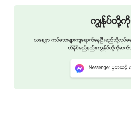
သား ႏိုင္ငံမ်ားအားလုံးတို႔ကိုလည္း ငါဖန္ဆင္းခဲ့သည္။
မ်ား၏ ဘုရားသခင္ျဖစ္သည္။ ဣသေရလကို ငါ့အမႈ၏ အစျပ
ကြၽန္ုပ္တို
လဲျပည္မ်ားကို ငါ၏ ေ႐ြးႏုတ္ျခင္း လုပ္ငန္းအတြက္ အမာ
တ္လုံးအား အဆုံးသတ္ရန္အတြက္ အေျချပဳရာေနရာအျဖစ္
ယေန႔မွာ ကပ္ေဘးမ်ားက်ေရာက္ေနၿပီ။မည္သို႔လုပ္ေဆ
ဣသေရလျပည္၌ အမႈ၏ အဆင့္ႏွစ္ဆင့္ကို ေဆာင္႐ြက္ခဲ
တ္ႏိုင္မည္နည္း။ကြၽန္ုပ္တို႔ကို
ဆင့္ႏွစ္ဆင့္)၊ ဣသေရလျပည္ကို ေက်ာ္လြန္၍ တိုင္းျပည
ႏိုင္ငံေတာ္ေခတ္) အဆင့္ႏွစ္ဆင့္ကိုလည္း ငါလုပ္ေဆာင္လ
Messenger မွတဆင့္ ကြၽ
က္သည့္အမႈကို ေဆာင္႐ြက္မည္ျဖစ္ကာ ထိုေခတ္လကို နိဂ
တေစ ေခၚေသာ္လည္း ငါ၏ေနာက္ဆုံးေသာ ကာလအတြင္း၌ 
တင္ေဆာင္႐ြက္ခဲ့သည္ကို လူသားတို႔သည္ မသိရွိျခင္း
သဲသဲမဲမဲ ေစာင့္ေမွ်ာ္ၾကျခင္း ျဖစ္ေစ ျပဳလုပ္ၾကပါက ထိုက
မ်ားဟု ေခၚမည္။ ထိုသူတို႔သည္ ငါ့အား မသိကြၽမ္းသူမ်ား
အေယာင္သာျဖစ္သည္။ ထိုကဲ့သို႔ေသာ လူမ်ိဳးတို႔သည္ ကယ္တ
မည္ေလာ။ ထိုသူတို႔ ေစာင့္ေမွ်ာ္သည္မွာ ငါ၏ ႂကြလာျ