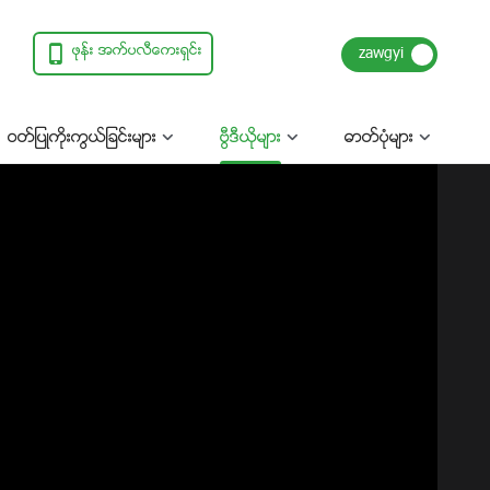
ဖုန္း အက္ပလီေကးရွင္း
ဝတ္ျပဳကိုးကြယ္ျခင္းမ်ား
ဗြီဒီယိုမ်ား
ဓာတ္ပုံမ်ား