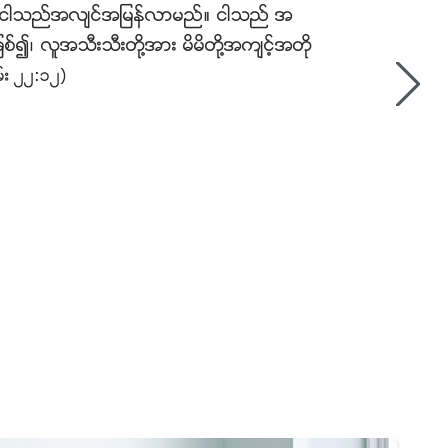
- “ငါသည္အလ်င္အျမန္လာမည္။ ငါသည္ အ
ဖစ္၍၊ လူအသီးသီးတို႔အား မိမိတို႔အက်င့္အတို
မ္း ၂၂:၁၂)