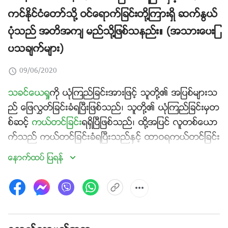
ကင္ႏိုင္ငံေတာ္သို႔ ဝင္ေရာက္ျခင္းတို႔ၾကားရွိ ဆက္ႏြယ္
ပုံသည္ အတိအက် မည္သို႔ျဖစ္သနည္း။ (အသားေပးျ
ပသခ်က္မ်ား)
09/06/2020
သခင္ေယရႈ
ကို ယုံၾကည္ျခင္းအားျဖင့္ သူတို႔၏ အျပစ္မ်ားသ
ည္ ေျဖလႊတ္ျခင္းခံရၿပီးျဖစ္သည္၊ သူတို႔၏ ယုံၾကည္ျခင္းမွတ
စ္ဆင့္
ကယ္တင္ျခင္း
ရရွိၿပီျဖစ္သည္၊ ထို႔အျပင္ လူတစ္ေယာ
က္သည္ ကယ္တင္ျခင္းခံရၿပီးသည္ႏွင့္ ထာဝရကယ္တင္ျခင္း
ခံရၿပီးျဖစ္သည္၊ ၿပီးလွ်င္ သခင္
ေယရႈ
ျပန္လည္ႂကြလာသ
ေနာက္ထပ္ ျပရန္
ည္ႏွင့္ သူတို႔သည္
ခ်ီေဆာင္ျခင္း
ခံရၿပီး ေကာင္းကင္ႏိုင္ငံေ
တာ္သို႔ ဝင္ေရာက္ႏိုင္သည္ဟု လူ အမ်ားအျပားက ယုံၾကည္ၾ
ကသည္။ သို႔ေသာ္ သခင္ေယရႈက မိန္႔ႁမြက္ခဲ့သည္။ “သခင္၊
သခင္ဟု ငါ့ကိုေလွ်ာက္ေသာသူတိုင္း ေကာင္းကင္ႏိုင္ငံေတာ္
သို႔ ဝင္ရလိမ့္မည္မဟုတ္။ ေကာင္းကင္ဘုံ၌ ရွိေတာ္မူေသာ