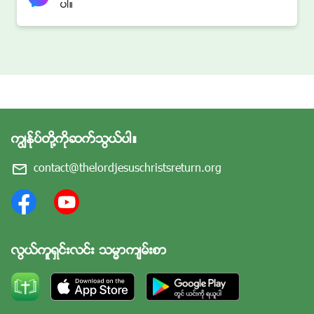
ပါ။
ကြၽန္ုပ္တို႔ကိုဆက္သြယ္ပါ။
contact@thelordjesuschristsreturn.org
လြယ္ကူရွင္းလင္း သမၼာက်မ္းစာ