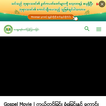
Gospel Movie | ကယ္တင္ျခင္း ခံရျခင္းႏွင့္ ေကာင္း