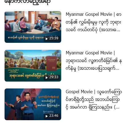
ေနာက္လာမည့္အရာ
ငါ့ခမည္းေတာ္၏အလိုကို ေဆာင္ေသာသူသာလွ်င္ ဝင္ရလိမ့္
Myanmar Gospel Movie | စာ
မည္။”
“သခင္၊ သခင္” ဟုေခၚသည့္
(ရွင္မႆဲခရစ္ဝင္ ၇:၂၁)
တန္၏ လႊမ္းမိုးမႈမွ လူကို ဘုရား
ဤလူတို႔သည္ သခင့္အေပၚ သူတို႔၏ ယုံၾကည္ျခင္းေၾကာင့္
သခင္ ကယ္တင္ပုံ (အသားေပးျ
ကယ္တင္ျခင္းခံရၿပီးသူတို႔ျဖစ္ၾကသည္။ ဤသို႔ဆိုလွ်င္ အဘ
ပသခ်က္မ်ား)
25:39
ယ္ေၾကာင့္ သူတို႔ထဲမွ လူတိုင္း ေကာင္းကင္ႏိုင္ငံေတာ္သို႔ မဝ
င္ေရာက္ႏိုင္သနည္း။ မည္သို႔ ျဖစ္ေနပါသနည္း။ ကယ္တင္ျ
Myanmar Gospel Movie |
ခင္းခံရျခင္းႏွင့္ ေကာင္းကင္ႏိုင္ငံေတာ္သို႔ ဝင္ေရာက္ျခင္းတို႔ၾ
ဘုရားသခင္ လူ႔ဇာတိခံျခင္း၏ န
ကားရွိ ဆက္ႏြယ္ပုံသည္ အတိအက် မည္သို႔ျဖစ္သနည္း။
က္နဲမႈ (အသားေပးျပသခ်က္
မ်ား)
29:33
Gospel Movie | သူေတာ္ေၾကာ
င္ဖာရိရွဲတို႔သည္ အဘယ္ေၾကာ
င့္ အမဂၤလာ ရွိၾကသနည္း။ (အ
သားေပးျပသခ်က္မ်ား)
23:46