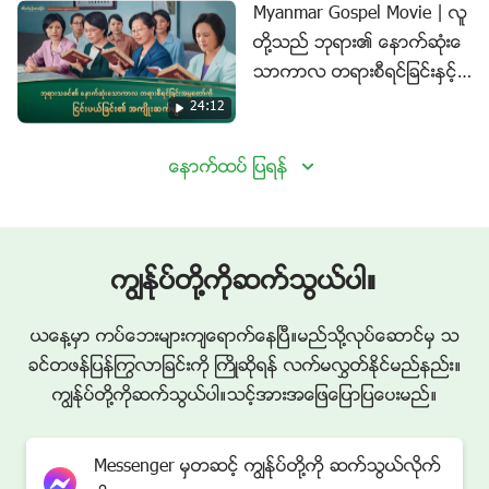
Myanmar Gospel Movie | လူ
တို႔သည္ ဘုရား၏ ေနာက္ဆုံးေ
သာကာလ တရားစီရင္ျခင္းႏွင့္
သန႔္စင္ျခင္းကို လက္မခံဘဲ
24:12
သူ၏ ႏိုင္ငံေတာ္သို႔ ဝင္ေရာက္ႏို
င္သေလာ (အသားေပးျပသခ်က္
ေနာက္ထပ္ ျပရန္
မ်ား)
ကြၽန္ုပ္တို႔ကိုဆက္သြယ္ပါ။
ယေန႔မွာ ကပ္ေဘးမ်ားက်ေရာက္ေနၿပီ။မည္သို႔လုပ္ေဆာင္မွ သ
ခင္တဖန္ျပန္ႂကြလာျခင္းကို ႀကိဳဆိုရန္ လက္မလႊတ္ႏိုင္မည္နည္း။
ကြၽန္ုပ္တို႔ကိုဆက္သြယ္ပါ။သင့္အားအေျဖေျပာျပေပးမည္။
Messenger မွတဆင့္ ကြၽန္ုပ္တို႔ကို ဆက္သြယ္လိုက္