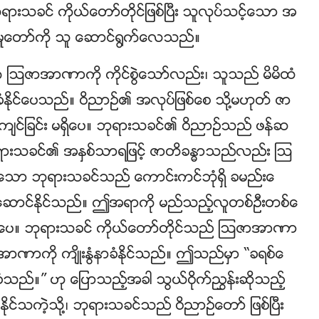
ဘုရားသခင္ ကိုယ္ေတာ္တိုင္ျဖစ္ၿပီး သူလုပ္သင့္ေသာ အ
အမႈေတာ္ကို သူ ေဆာင္႐ြက္ေလသည္။
သဇာအာဏာကို ကိုင္စြဲေသာ္လည္း၊ သူသည္ မိမိထံ
ိုင္ေပသည္။ ဝိညာဥ္၏ အလုပ္ျဖစ္ေစ သို႔မဟုတ္ ဇာ
န႔္က်င္ျခင္း မရွိေပ။ ဘုရားသခင္၏ ဝိညာဥ္သည္ ဖန္ဆ
ုရားသခင္၏ အႏွစ္သာရျဖင့္ ဇာတိခႏၶာသည္လည္း ၾသ
ရွိေသာ ဘုရားသခင္သည္ ေကာင္းကင္ဘုံရွိ ခမည္းေ
ပ္ေဆာင္ႏိုင္သည္။ ဤအရာကို မည္သည့္လူတစ္ဦးတစ္ေ
ိုင္ၾကေပ။ ဘုရားသခင္ ကိုယ္ေတာ္တိုင္သည္ ၾသဇာအာဏာ
ဏာကို က်ိဳးႏြံနာခံႏိုင္သည္။ ဤသည္မွာ “ခရစ္ေ
သည္။” ဟု ေျပာသည့္အခါ သြယ္ဝိုက္ၫႊန္းဆိုသည့္
္သကဲ့သို႔၊ ဘုရားသခင္သည္ ဝိညာဥ္ေတာ္ ျဖစ္ၿပီး