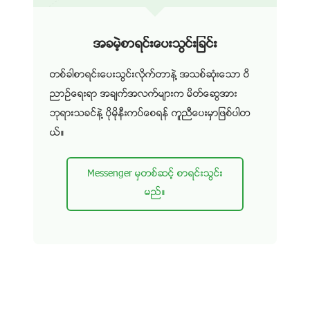
အခမဲ့စာရင္းေပးသြင္းျခင္း
တစ္ခါစာရင္းေပးသြင္းလိုက္တာနဲ႔ အသစ္ဆုံးေသာ ဝိ
ညာဥ္ေရးရာ အခ်က္အလက္မ်ားက မိတ္ေဆြအား
ဘုရားသခင္နဲ႔ ပိုမိုနီးကပ္ေစရန္ ကူညီေပးမွာျဖစ္ပါတ
ယ္။
Messenger မွတစ္ဆင့္ စာရင္းသြင္း
မည္။