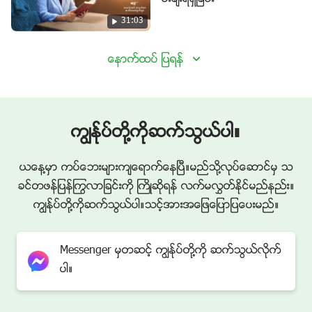
ည္ သာ၍ ေကာင္းဖို႔အတြက္ အေျပာင္းအလဲတစ္ခု ျဖစ္ကာ
ဆိုးယုတ္ေသာ လူတစ္ဦး၏ ေႏွာင့္ယွက္မႈမွ လြတ္ေျမာက္
31:03
သြားခဲ့ေလသည္။
ေနာက္ထပ္ ျပရန္
ကြၽန္ုပ္တို႔ကိုဆက္သြယ္ပါ။
ယေန႔မွာ ကပ္ေဘးမ်ားက်ေရာက္ေနၿပီ။မည္သို႔လုပ္ေဆာင္မွ သ
ခင္တဖန္ျပန္ႂကြလာျခင္းကို ႀကိဳဆိုရန္ လက္မလႊတ္ႏိုင္မည္နည္း။
ကြၽန္ုပ္တို႔ကိုဆက္သြယ္ပါ။သင့္အားအေျဖေျပာျပေပးမည္။
Messenger မွတဆင့္ ကြၽန္ုပ္တို႔ကို ဆက္သြယ္လိုက္
ပါ။