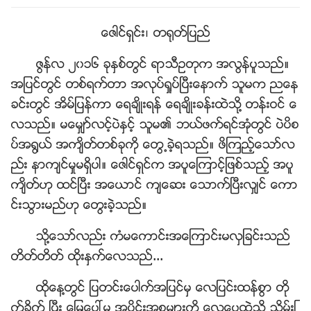
ေဇါင္ရွင္း၊ တ႐ုတ္ျပည္
ဇြန္လ ၂၀၁၆ ခုႏွစ္တြင္ ရာသီဥတုက အလြန္ပူသည္။
အျပင္တြင္ တစ္ရက္တာ အလုပ္ရႈပ္ၿပီးေနာက္ သူမက ညေန
ခင္းတြင္ အိမ္ျပန္ကာ ေရခ်ိဳးရန္ ေရခ်ိဳးခန္းထဲသို႔ တန္းဝင္ ေ
လသည္။ မေမွ်ာ္လင့္ပဲႏွင့္ သူမ၏ ဘယ္ဖက္ရင္အုံတြင္ ပဲပိစ
ပ္အ႐ြယ္ အက်ိတ္တစ္ခုကို ေတြ႕ခဲ့ရသည္။ ဖိၾကည့္ေသာ္လ
ည္း နာက်င္မႈမရွိပါ။ ေဇါင္ရွင္က အပူေၾကာင့္ျဖစ္သည့္ အပူ
က်ိတ္ဟု ထင္ၿပီး အေယာင္ က်ေဆး ေသာက္ၿပီးလွ်င္ ေကာ
င္းသြားမည္ဟု ေတြးခဲ့သည္။
သို႔ေသာ္လည္း ကံမေကာင္းအေၾကာင္းမလွျခင္းသည္
တိတ္တိတ္ ထိုးႏွက္ေလသည္...
ထိုေန႔တြင္ ျပတင္းေပါက္အျပင္မွ ေလျပင္းထန္စြာ တို
က္ခိုက္ ၿပီး ေျမေပၚမွ အပိုင္းအစမ်ားကို ေလေပြထဲသို႔ သိမ္းႀ