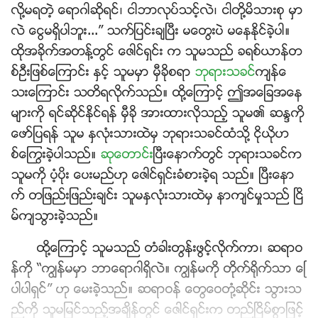
လို႔မရတဲ့ ေရာဂါဆိုရင္၊ ငါဘာလုပ္သင့္လဲ၊ ငါတို႔မိသားစု မွာ
လဲ ေငြမရွိပါဘူး...” သက္ျပင္းခ်ၿပီး မေတြးပဲ မေနႏိုင္ခဲ့ပါ။
ထိုအခိုက္အတန္႔တြင္ ေဇါင္ရွင္း က သူမသည္ ခရစ္ယာန္တ
စ္ဦးျဖစ္ေၾကာင္း ႏွင့္ သူမမွာ မွီခိုစရာ
ဘုရားသခင္
က်န္ေ
သးေၾကာင္း သတိရလိုက္သည္။ ထို႔ေၾကာင့္ ဤအေျခအေန
မ်ားကို ရင္ဆိုင္ႏိုင္ရန္ မွီခို အားထားလိုသည့္ သူမ၏ ဆႏၵကို
ေဖာ္ျပရန္ သူမ ႏွလုံးသားထဲမွ ဘုရားသခင္ထံသို႔ ငိုယိုဟ
စ္ေႂကြးခဲ့ပါသည္။
ဆုေတာင္း
ၿပီးေနာက္တြင္ ဘုရားသခင္က
သူမကို ပံ့ပိုး ေပးမည္ဟု ေဇါင္ရွင္းခံစားခဲ့ရ သည္။ ၿပီးေနာ
က္ တျဖည္းျဖည္းခ်င္း သူမႏွလုံးသားထဲမွ နာက်င္မႈသည္ ၿငိ
မ္က်သြားခဲ့သည္။
ထို႔ေၾကာင့္ သူမသည္ တံခါးတြန္းဖြင့္လိုက္ကာ၊ ဆရာဝ
န္ကို “ကြၽန္မမွာ ဘာေရာဂါရွိလဲ။ ကြၽန္မကို တိုက္႐ိုက္သာ ေျ
ပာပါရွင္” ဟု ေမးခဲ့သည္။ ဆရာဝန္ ေတြေဝတုံ႔ဆိုင္း သြားသ
ည္ကို သူမျမင္သည့္အခ်ိန္တြင္ ေဇါင္ရွင္းက တည္ၿငိမ္စြာျဖင့္