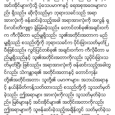
အင္းအိုင္မ်ားကဲ့သို႔ ပုံေသပမာဏႏွင့္ ေရအစုအေဝးမ်ားလ
ည္း ရွိသည္။ ဆိုလိုသည္မွာ ဘုရားသခင္သည္ အရာ
အားလုံးကို ဖန္ဆင္းခဲ့သည့္အခါ အရာအားလုံးကို အလြန္ ရွ
င္းလင္းတိက်စြာ ခြဲျခမ္းခဲ့သည္။ ေတာင္တစ္ခု၏အခ်င္းဝက္
က ကီလိုမီတာ မည္မွ်ရွိသည္၊ သူ၏အတိုင္းအတာက မည္
မွ်ရွိသည္ စသည္တို႔ကို ဘုရားသခင္က ပိုင္းျခားသတ္မွတ္ၿ
ပီးျဖစ္သည္။ လြင္ျပင္တစ္ခု၏ အခ်င္းဝက္က ကီလိုမီတာ မ
ည္မွ်ရွိသည္ႏွင့္ သူ၏အတိုင္းအတာကိုလည္း သူပိုင္းျခားသ
တ္မွတ္ၿပီး ျဖစ္သည္။ အရာအားလုံးကို ဖန္ဆင္းသည့္အခါတြ
င္လည္း သဲကႏၲာရ၏ အတိုင္းအတာႏွင့္ ေတာင္ကုန္း
တို႔၏အတိုင္းအတာ၊ သူတို႔၏ ပမာဏမ်ား၊ အဘယ္အရာႏွ
င့္ နယ္နိမိတ္ကန္႔သတ္ထားသည္ စသည္တို႔ကို သူသတ္မွတ္
ခဲ့သည္၊ ဤအရာမ်ား အားလုံးကိုလည္း သူသတ္မွတ္ခဲ့သ
ည္။ ျမစ္မ်ားႏွင့္ အင္းအိုင္မ်ား၏ အတိုင္းအတာကိုလည္း
ဤအရာမ်ားကို သူဖန္ဆင္းခဲ့သည့္အခ်ိန္တြင္ သတ္မွတ္ခဲ့သ