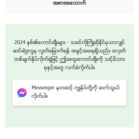
ထားကို ေ႐ႊ႕မည္မဟုတ္ဘဲ၊ သူ၏အက်ယ္အဝန္းကို
အစားအေသာက္
သူ႔ဘာသာ ခ်ဲ႕ထြင္မည္မဟုတ္ေပ။ ျမစ္မ်ားႏွင့္ အင္းအိုင္
မ်ားကဲ့သို႔ ေရမ်ား၏ စီးဆင္းမႈမ်ားသည္ အစီအစဥ္တက်ျပဳ
လုပ္ထားၿပီး အဆက္မျပတ္ ျဖစ္ေပၚေနေသာ္လည္း၊ သူ
တို႔၏နယ္ေျမ သို႔မဟုတ္ သူတို႔၏ နယ္နိမိတ္စည္းမ်ားကို မ
2024 ႏွစ္၏ေကာင္းခ်ီးမ်ား - သခင္ကိုႀကိဳဆိုႏိုင္မွသာလွ်င္
ည္သည့္အခါမွ် ေက်ာ္မသြားဖူးေပ။ သူတို႔အားလုံးက သူ
ဆင္းရဲဒုကၡမွ လြတ္ေျမာက္ရန္ အခြင့္အေရးရွိသည္။ ခလုတ္
တို႔စီးဆင္းရမည့္ ဦးတည္ခ်က္အတိုင္း စီးဆင္းရင္း အစီအစဥ္
တစ္ခ်က္ႏွိပ္လိုက္႐ုံျဖင့္ ဤအထူးေကာင္းခ်ီးကို သင့္မိသား
တက်ပုံစံႏွင့္ ဦးတည္ခ်က္ တစ္ခုတည္းသို႔စီးဆင္းသည္။
စုႏွင့္အတူ လက္ခံလိုက္ပါ။
ထို႔ေၾကာင့္ ဘုရားသခင္၏ စည္းမ်ဥ္း၏ နိယာမမ်ားေအာက္
တြင္ ျမစ္မ်ား သို႔မဟုတ္ အင္းအိုင္မ်ားက အလိုလို ေျခာက္ေ
Messenger မွတဆင့္ ကြၽန္ုပ္တို႔ကို ဆက္သြယ္
သြ႕သြားမည္မဟုတ္ေပ။ သို႔မဟုတ္ ကမာၻ၏လည္ပတ္ျခင္း၊
လိုက္ပါ။
အခ်ိန္ကုန္ဆုံးျခင္းတို႔ေၾကာင့္ သူ၏ဦးတည္ခ်က္ သို႔မဟုတ္
သူ၏စီးဆင္းမႈပမာဏကို အလိုလို ေျပာင္းလဲမည္မဟုတ္ေပ။
ဤအရာမ်ားအားလုံးသည္ ဘုရားသခင္၏ လက္ထဲတြင္ရွိသ
ည္။ တစ္နည္းအားျဖင့္ လူသားမ်ိဳးႏြယ္ၾကားတြင္ ဘုရားသခ
င္ဖန္ဆင္းခဲ့သည့္ အရာအားလုံး၌ သူတို႔၏ သတ္မွတ္ထားသ