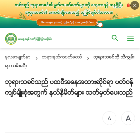
မူလစာမ်က္ႏွာ
ဘုရားႏႈတ္ကပတ္ေတာ္
ဘုရားသခင္ကို သိကြၽမ္း
ရာ လမ္းခရီး
ဘုရားသခင္သည္ ပထဝီအေနအထားဆိုင္ရာ ပတ္ဝန္
က်င္မ်ိဳးစုံအတြက္ နယ္နိမိတ္မ်ား သတ္မွတ္ေပးသည္