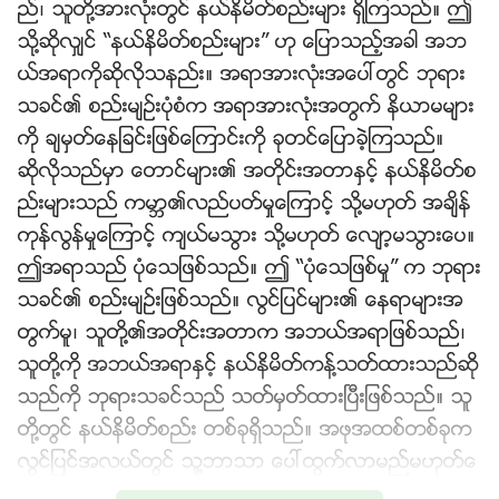
ည္၊ သူတို႔အားလုံးတြင္ နယ္နိမိတ္စည္းမ်ား ရွိၾကသည္။ ဤ
သို႔ဆိုလွ်င္ “နယ္နိမိတ္စည္းမ်ား” ဟု ေျပာသည့္အခါ အဘ
ယ္အရာကိုဆိုလိုသနည္း။ အရာအားလုံးအေပၚတြင္ ဘုရား
သခင္၏ စည္းမ်ဥ္းပုံစံက အရာအားလုံးအတြက္ နိယာမမ်ား
ကို ခ်မွတ္ေနျခင္းျဖစ္ေၾကာင္းကို ခုတင္ေျပာခဲ့ၾကသည္။
ဆိုလိုသည္မွာ ေတာင္မ်ား၏ အတိုင္းအတာႏွင့္ နယ္နိမိတ္စ
ည္းမ်ားသည္ ကမာၻ၏လည္ပတ္မႈေၾကာင့္ သို႔မဟုတ္ အခ်ိန္
ကုန္လြန္မႈေၾကာင့္ က်ယ္မသြား သို႔မဟုတ္ ေလ်ာ့မသြားေပ။
ဤအရာသည္ ပုံေသျဖစ္သည္။ ဤ “ပုံေသျဖစ္မႈ” က ဘုရား
သခင္၏ စည္းမ်ဥ္းျဖစ္သည္။ လြင္ျပင္မ်ား၏ ေနရာမ်ားအ
တြက္မူ၊ သူတို႔၏အတိုင္းအတာက အဘယ္အရာျဖစ္သည္၊
သူတို႔ကို အဘယ္အရာႏွင့္ နယ္နိမိတ္ကန္႔သတ္ထားသည္ဆို
သည္ကို ဘုရားသခင္သည္ သတ္မွတ္ထားၿပီးျဖစ္သည္။ သူ
တို႔တြင္ နယ္နိမိတ္စည္း တစ္ခုရွိသည္။ အဖုအထစ္တစ္ခုက
လြင္ျပင္အလယ္တြင္ သူ႔ဘာသာ ေပၚထြက္လာမည္မဟုတ္ေ
ပ။ လြင္ျပင္က ႐ုတ္တရက္ ေတာင္အျဖစ္ ေျပာင္းသြားမည္