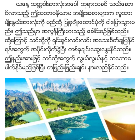
ယေန႔ သတၱဝါအားလုံးအေပၚ ဘုရားသခင္ သယ္ေဆာ
င္လာသည့္ ဤသဘာဝနိယာမ အမ်ိဳးအစားမ်ားက လူသား
မ်ိဳးႏြယ္အားလုံးကို မည္သို႔ ျပဳစုပ်ိဳးေထာင္ပုံကို ငါေျပာသြားမ
ည္။ ဤသည္မွာ အလြန္ႀကီးမားသည့္ ေခါင္းစဥ္ျဖစ္သည္။
ထို႔ေၾကာင့္ သင္တို႔ကို ရွင္းရွင္းလင္းလင္း အေသးစိတ္ခ်ျပႏိုင္
ရန္အတြက္ အပိုင္းလိုက္ခြဲၿပီး တစ္ခုခ်င္းေဆြးေႏြးႏိုင္သည္။
ဤနည္းအားျဖင့္ သင္တို႔အတြက္ လြယ္လြယ္ႏွင့္ သေဘာေ
ပါက္ႏိုင္မည္ျဖစ္ၿပီး တျဖည္းျဖည္းခ်င္း နားလည္ႏိုင္သည္။