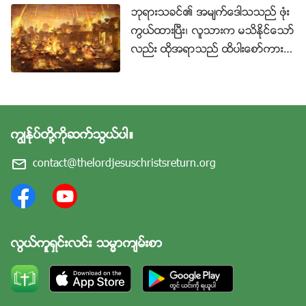
မ်ားတြင္ ေနထိုင္ၾကၿပီး ရာသီဥတု ေျပာင္းလဲျခင္းက သူ
ဘုရားသခင္၏ အမ်က္ေဒါသသည္ ဖုံး
တို႔၏ေနရာ သို႔မဟုတ္ သူတို႔တည္ရွိမႈ၏ တန္ဖိုးအေပၚ သ
ကြယ္ထားၿပီး၊ လူသားက မသိႏိုင္ေသာ္
က္ေရာက္မႈ ရွိမည္မဟုတ္ေပ။ ဘုရားသခင္ဖန္ဆင္းခဲ့သည့္
လည္း ထိုအရာသည္ ထိပါးေစာ္ကားမႈ
ကို သည္းမခံေပ
ပထဝီဆိုင္ရာ ပတ္ဝန္းက်င္မ်ားႏွင့္ ဤေျမအေနအထားအ
မ်ိဳးမ်ိဳးတြင္ ပါဝင္သည့္ အရာမ်ားပင္လွ်င္ သူ႔အလိုလို ေျပာ
င္းလဲမည္မဟုတ္ေပ။ ဥပမာ သဲကႏၲာရတြင္ ပါဝင္သည့္ အ
ရာမ်ား၊ ေျမေအာက္က တြင္းထြက္ပစၥည္းမ်ား၊ ပါဝင္သည့္
ကြၽန္ုပ္တို႔ကိုဆက္သြယ္ပါ။
သဲပမာဏ၊ သဲ၏အေရာင္မ်ား၊ ၎၏အထူ၊ ဤအရာမ်ား
contact@thelordjesuschristsreturn.org
က သူ႔အလိုလို မေျပာင္းလဲေပ။ အဘယ္ေၾကာင့္ သူ႔အလိုလို
မေျပာင္းလဲၾကသနည္း။ ဘုရားသခင္၏ စည္းမ်ဥ္းႏွင့္
သူ၏စီမံခန္႔ခြဲမႈေၾကာင့္ ျဖစ္သည္။ ဘုရားသခင္ဖန္ဆင္းခဲ့သ
ည့္ ဤမတူညီသည့္ ေျမျပင္အေနအထားမ်ားႏွင့္ ပထဝီဆိုင္
လြယ္ကူရွင္းလင္း သမၼာက်မ္းစာ
ရာ ပတ္ဝန္းက်င္တို႔ အားလုံးအတြင္းတြင္ သူသည္ စီစဥ္
ထား၍ စနစ္တက်ရွိသည့္ နည္းလမ္းတစ္ရပ္ျဖင့္ အရာ
အားလုံးကို စီမံခန္႔ခြဲေနသည္။ ထို႔ေၾကာင့္ ဤပထဝီဆိုင္ရာ