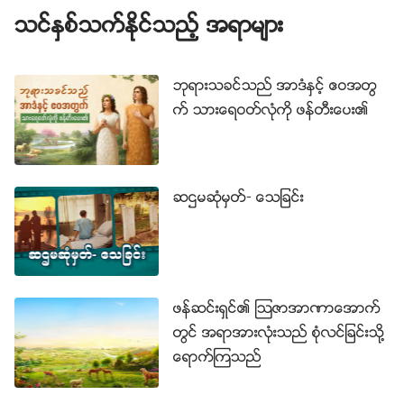
သင္ႏွစ္သက္ႏိုင္သည့္ အရာမ်ား
ည့္ေနရာ၊ အက်ယ္အဝန္းႏွင့္ အတိုင္းအတာမ်ား ရွိၾကသ
ည္။ ဆိုလိုသည္မွာ ဘုရားသခင္သည္ အရာအားလုံးကို ဖန္
ဆင္းခဲ့သည့္အခါ သူတို႔၏ နယ္နိမိတ္စည္းမ်ားကို သတ္မွတ္
ဘုရားသခင္သည္ အာဒံႏွင့္ ဧဝအတြ
ခဲ့ၿပီး အလိုလို ပုံစံတစ္မ်ိဳးေျပာင္းျခင္း၊ အသစ္ျပန္ျဖစ္ျခင္း၊
က္ သားေရဝတ္လုံကို ဖန္တီးေပး၏
ေျပာင္းလဲျခင္းတို႔ မျဖစ္ႏိုင္ေပ။ “အလိုလို” ဟူသည္မွာ မည္
သည့္အရာကို ရည္ၫႊန္းသနည္း။ သူတို႔သည္ ရာသီဥတု၊ အ
ပူခ်ိန္ သို႔မဟုတ္ ကမာၻ၏လည္ပတ္မႈ ျမန္ႏႈန္းေၾကာင့္ ရမ္းသ
ဆဌမဆုံမွတ္- ေသျခင္း
မ္း၍ ေ႐ႊ႕ျခင္း၊ ခ်ဲ႕ျခင္း သို႔မဟုတ္ သူတို႔၏မူလနဂိုပုံစံကို ေျ
ပာင္းလဲျခင္း ျဖစ္မည္မဟုတ္ဟု ဆိုလိုသည္။ ဥပမာ ေတာင္
တစ္လုံး၌ သူ႔အျမင့္ႏွင့္သူရွိသည္၊ ေအာက္ေျခက သူ႔ေနရာႏွ
င့္သူရွိသည္၊ သူ၏ ပင္လယ္ေရမ်က္ႏွာျပင္အျမင့္ တစ္ခုရွိၿပီး
ဖန္ဆင္းရွင္၏ ၾသဇာအာဏာေအာက္
သူ႔အပင္ပမာဏႏွင့္သူရွိသည္။ ဤအရာမ်ား အားလုံးကို
တြင္ အရာအားလုံးသည္ စုံလင္ျခင္းသို႔
ဘုရားသခင္ စီစဥ္ၿပီးတြက္ခ်က္ခဲ့ျခင္းျဖစ္ၿပီး သူ၏အျမင့္သို႔မ
ေရာက္ၾကသည္
ဟုတ္ အက်ယ္အဝန္းက သူ႔အလိုလို ေျပာင္းလဲသြားမည္ မ
ဟုတ္ေပ။ လြင္ျပင္မ်ားအတြက္မူ လူအမ်ားစုသည္ လြင္ျပင္