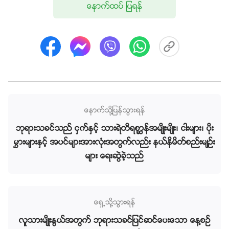
ေနာက္ထပ္ ျပရန္
မဟုတ္ေပ၊ ဤသို႔ ျဖစ္မည္မဟုတ္ေပ။ ယခုတင္ေျပာခဲ့သည့္
နိယာမမ်ားႏွင့္ နယ္နိမိတ္စည္းမ်ားက ဤအရာကို ရည္ၫႊန္း
သည္။ သဲကႏၲာရႏွင့္ပတ္သက္၍မူ သဲကႏၲာရ၏ အခန္း
က႑ သို႔မဟုတ္ အျခားေျမပုံစံအေနအထားမ်ား သို႔မဟုတ္
ပထဝီဝင္ဆိုင္ရာေနရာမ်ားကို ဤေနရာ၌ ေျပာမည္မဟုတ္
ဘဲ သူတို႔၏ နယ္နိမိတ္စည္းမ်ားကိုသာ ေျပာမည္ျဖစ္သည္။
ဘုရားသခင္၏ စည္းမ်ဥ္းေအာက္တြင္ သဲကႏၲာရ၏ အတိုင္း
ေနာက္သို႔ျပန္သြားရန္
အတာသည္လည္း က်ယ္လာမည္ မဟုတ္ေပ။ အဘယ္ေၾ
ဘုရားသခင္သည္ ငွက္ႏွင့္ သားရဲတိရစာၦန္အမ်ိဳးမ်ိဳး၊ ငါးမ်ား၊ ပိုး
ကာင့္ဆိုေသာ္ ဘုရားသခင္သည္ သူ႔အား သူ၏နိယာမ၊
မႊားမ်ားႏွင့္ အပင္မ်ားအားလုံးအတြက္လည္း နယ္နိမိတ္စည္းမ်ဥ္း
သူ၏အတိုင္းအတာကို ေပးအပ္ၿပီးျဖစ္၍ ျဖစ္သည္။ သူ၏ေန
မ်ား ေရးဆြဲခဲ့သည္
ရာက မည္မွ်က်ယ္သည္ႏွင့္ သူ၏အခန္းက႑က အဘယ္
အရာျဖစ္သည္၊ အဘယ္အရာႏွင့္ နယ္နိမိတ္ကန္႔သတ္ထား
သည္၊ အဘယ္အရပ္မွာ ရွိသည္ စသည့္အရာမ်ားကို ဘုရား
ေရွ႕သို႔သြားရန္
သခင္သည္ သတ္မွတ္ထားၿပီး ျဖစ္သည္။ သူသည္ သူ၏အ
တိုင္းအတာကို ေက်ာ္သြားမည္ မဟုတ္ေပ။ သူ၏အေနအ
လူသားမ်ိဳးႏြယ္အတြက္ ဘုရားသခင္ျပင္ဆင္ေပးေသာ ေန႔စဥ္