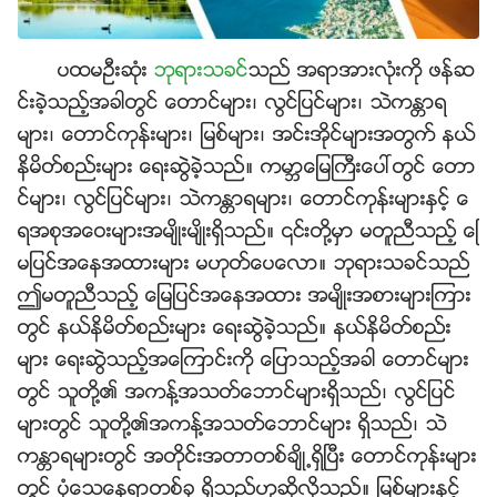
ပထမဦးဆုံး
ဘုရားသခင္
သည္ အရာအားလုံးကို ဖန္ဆ
င္းခဲ့သည့္အခါတြင္ ေတာင္မ်ား၊ လြင္ျပင္မ်ား၊ သဲကႏၲာရ
မ်ား၊ ေတာင္ကုန္းမ်ား၊ ျမစ္မ်ား၊ အင္းအိုင္မ်ားအတြက္ နယ္
နိမိတ္စည္းမ်ား ေရးဆြဲခဲ့သည္။ ကမာၻေျမႀကီးေပၚတြင္ ေတာ
င္မ်ား၊ လြင္ျပင္မ်ား၊ သဲကႏၲာရမ်ား၊ ေတာင္ကုန္းမ်ားႏွင့္ ေ
ရအစုအေဝးမ်ားအမ်ိဳးမ်ိဳးရွိသည္။ ၎တို႔မွာ မတူညီသည့္ ေျ
မျပင္အေနအထားမ်ား မဟုတ္ေပေလာ။ ဘုရားသခင္သည္
ဤမတူညီသည့္ ေျမျပင္အေနအထား အမ်ိဳးအစားမ်ားၾကား
တြင္ နယ္နိမိတ္စည္းမ်ား ေရးဆြဲခဲ့သည္။ နယ္နိမိတ္စည္း
မ်ား ေရးဆြဲသည့္အေၾကာင္းကို ေျပာသည့္အခါ ေတာင္မ်ား
တြင္ သူတို႔၏ အကန္႔အသတ္ေဘာင္မ်ားရွိသည္၊ လြင္ျပင္
မ်ားတြင္ သူတို႔၏အကန္႔အသတ္ေဘာင္မ်ား ရွိသည္၊ သဲ
ကႏၲာရမ်ားတြင္ အတိုင္းအတာတစ္ခ်ိဳ႕ရွိၿပီး ေတာင္ကုန္းမ်ား
တြင္ ပုံေသေနရာတစ္ခု ရွိသည္ဟုဆိုလိုသည္။ ျမစ္မ်ားႏွင့္