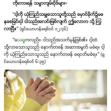
ကိုးကားရန္ သမၼာက်မ္းပိုဒ္မ်ား-
“
ငါ့ကို ယုံၾကည္သမွ်ေသာသူတို႔သည္ ေမွာင္မိုက္၌မေ
နေစျခင္းငွါ ငါသည္အလင္းျဖစ္လ်က္ ဤေလာက သို႔ ႂကြ
လာၿပီ။
”
(ရွင္ေယာဟန္ခရစ္ဝင္ ၁၂:၄၆)
“
ေယရႈ
ကလည္း၊ ငါသည္အသက္မုန္႔ျဖစ္၏။ ငါ့ထံ
သို႔လာေသာသူသည္ ေနာက္တဖန္ အဆာအမြတ္ မခံရ။ ငါ့
ကို ယုံၾကည္ေသာသူသည္ ေနာက္တဖန္ ေရငတ္မခံရ။”
(ရွ
င္ေယာဟန္ခရစ္ဝင္ ၆:၃၅)