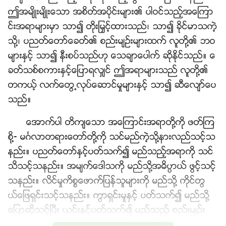
ဤအမ်ိဳးမ်ိဳးေသာ အစိတ္အပိုင္းမ်ား၏ ပါဝင္သည့္အေၾကာ
င္းအရာမ်ားမွာ သာ၍ တိုးျမႇင့္ထားသည္၊ သာ၍ ခိုင္မာသကဲ့
သို႔၊ ပညတ္ေတာ္ေခတ္၏ စည္းမ်ဥ္းမ်ားထက္ လူတို႔၏ ဘဝ
မ်ားႏွင့္ သာ၍ နီးစပ္သည္ဟု ေသခ်ာေပါက္ ဆိုႏိုင္သည္။ ေ
ခတ္သစ္စကားႏွင့္ေျပာရလွ်င္ ဤအရာမ်ားသည္ လူတို႔၏
တကယ့္ လက္ေတြ႕လုပ္ေဆာင္မႈမ်ားႏွင့္ သာ၍ ဆီေလ်ာ္ေပ
သည္။
ေအာက္ပါ တိက်ေသာ အေၾကာင္းအရာတို႔ကို ဖတ္ၾက
စို႔- မဂၤလာတရားေတာ္တို႔ကို သင္မည္ကဲ့သို႔နားလည္သင့္သ
နည္း။ ပညတ္ေတာ္ႏွင့္ပတ္သက္၍ မည္သည့္အရာကို သင္
သိသင့္သနည္း။ အမ်က္ေဒါသကို မည္သို႔အဓိပၸာယ္ ဖြင့္သင့္
သနည္း။ လိင္မႈကိစၥေဖာက္ျပန္သူမ်ားကို မည္သို႔ ကိုင္တြ
ယ္ေျဖရွင္းသင့္သနည္း။ ကြာရွင္းမႈႏွင့္ ပတ္သက္၍ မည္သို႔
ေျပာဆိုသင့္ၿပီး ယင္းႏွင့္ပတ္သက္၍ မည္သည့္ စည္းမ်ဥ္း
မ်ားရွိသနည္း။ မည္သူသည္ ကြာရွင္း၍ရၿပီး မည္သူသည္