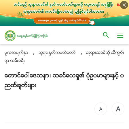
မူလစာမ်က္ႏွာ
ဘုရားႏႈတ္ကပတ္ေတာ္
ဘုရားသခင္ကို သိကြၽမ္း
ရာ လမ္းခရီး
ေတာင္ေပၚေဒသနာ၊ သခင္ေယရႈ၏ ပုံဥပမာမ်ားႏွင့္ ပ
ညတ္ခ်က္မ်ား