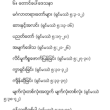
၆။ ေတာင္ေပၚေဒသနာ
မဂၤလာတရားေတာ္မ်ား
(ရွင္မႆဲ ၅:၃-၁၂)
ဆားႏွင့္အလင္း
(ရွင္မႆဲ ၅:၁၃-၁၆)
ပညတ္ေတာ္
(ရွင္မႆဲ ၅:၁၇-၂၀)
အမ်က္ေဒါသ
(ရွင္မႆဲ ၅:၂၁-၂၆)
လိင္မႈကိစၥေဖာက္ျပန္ျခင္း
(ရွင္မႆဲ ၅:၂၇-၃၀)
ကြာရွင္းျခင္း
(ရွင္မႆဲ ၅:၃၁-၃၂)
က်ိန္ဆိုျခင္း
(ရွင္မႆဲ ၅:၃၃-၃၇)
မ်က္လုံးတစ္လုံးအတြက္ မ်က္လုံးတစ္လုံး
(ရွင္မႆဲ
၅:၃၈-၄၂)