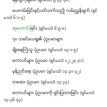
ရန္သူကိုခ်စ္ပါ
(ရွင္မႆဲ ၅:၄၃-၄၈)
ေပးကမ္းျခင္းႏွင့္ပတ္သက္သည့္ လမ္းၫႊန္ခ်က္
(ရွင္
မႆဲ ၆:၁-၄)
ဆုေတာင္း
ျခင္း
(ရွင္မႆဲ ၆:၅-၈)
၇။ သခင္ေယရႈ၏ ပုံဥပမာမ်ား
မ်ိဳးေစ့ႀကဲသူ ပုံဥပမာ
(ရွင္မႆဲ ၁၃:၁-၉)
ေတာပင္မ်ား ပုံဥပမာ
(ရွင္မႆဲ ၁၂:၂၄-၃၀)
မုန္ညင္းေစ့ ပုံဥပမာ
(ရွင္မႆဲ ၁၃:၃၁-၃၂)
တေဆး ပုံဥပမာ
(ရွင္မႆဲ ၁၃:၃၃)
ေတာပင္မ်ား ပုံဥပမာကို ရွင္းျပထားျခင္း
(ရွင္မႆဲ
၁၃:၃၆-၄၃)