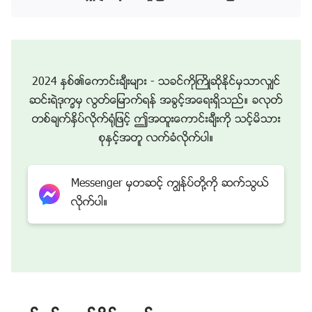
ခခံအုတ္ျမစ္ေပၚတြင္ အေျခခံထားသည္။ ဤအေၾကာင္းအ
ရာမ်ားႏွင့္ပတ္သက္သည့္ စည္းမ်ဥ္းမ်ားႏွင့္ စကားေျပာဆို
သည့္နည္းလမ္းတို႔သည္ သမၼာတရားႏွင့္ ပတ္သက္မႈ တစ္ခု
တစ္‌ေလရွိပါသေလာ။ အမွန္ရွိေပ၏။ ယခင္က စည္းမ်ဥ္း
2024 ႏွစ္၏ေကာင္းခ်ီးမ်ား - သခင္ကိုႀကိဳဆိုႏိုင္မွသာလွ်င္
မ်ားႏွင့္ အေျခခံသေဘာတရားမ်ားအျပင္ ေက်းဇူးေတာ္ေခ
ဆင္းရဲဒုကၡမွ လြတ္ေျမာက္ရန္ အခြင့္အေရးရွိသည္။ ခလုတ္
တ္က ဤေဒသနာမ်ားသည္ ဘုရားသခင္၏ စိတ္သေဘာ
တစ္ခ်က္ႏွိပ္လိုက္႐ုံျဖင့္ ဤအထူးေကာင္းခ်ီးကို သင့္မိသား
ထား၊ သူ၏အရာအားလုံးႏွင့္ျဖစ္ျခင္းတို႔ႏွင့္ သမၼာတရားႏွင့္
စုႏွင့္အတူ လက္ခံလိုက္ပါ။
လည္း အမွန္ ဆက္ႏႊယ္ေပသည္။
ဘုရားသခင္
က မည္သည့္
အရာကို ေဖာ္ျပသည္ျဖစ္ေစ၊ မည္သည့္ ေဖာ္ျပမႈပုံစံ သို႔မဟု
Messenger မွတဆင့္ ကြၽန္ုပ္တို႔ကို ဆက္သြယ္
တ္ ဘာသာစကားကို အသုံးျပဳသည္ျဖစ္ေစ၊ သူ ေဖာ္ျပေသာ
လိုက္ပါ။
အရာအားလုံးသည္ သူ၏ စိတ္သေဘာထားႏွင့္ သူ၏ အရာ
အားလုံးႏွင့္ျဖစ္ျခင္းတို႔ႏွင့္ သက္ဆိုင္သည့္ အေျခခံသေဘာ
တရားထဲတြင္ ၎တို႔၏ အေျခခံအုတ္ျမစ္၊ မူလဇာစ္ျမစ္ႏွင့္
စမွတ္တို႔ ရွိၾကေလသည္။ ဤသည္မွာ လုံးဝ မွန္ကန္ေပသ
ည္။ ထို႔ေၾကာင့္ ယခု သူေျပာေသာ ဤအရာမ်ားသည္ အန