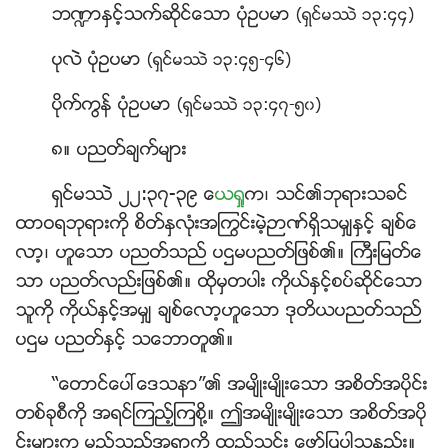
ဘ႑ာႏွင့္သက္ဆိုင္ေသာ ပုံဥပမာ
(ရွင္မႆဲ ၁၃:၄၄)
ပုလဲ ပုံဥပမာ
(ရွင္မႆဲ ၁၃:၄၅-၄၆)
ပိုက္ကြန္ ပုံဥပမာ
(ရွင္မႆဲ ၁၃:၄၇-၅၀)
၈။ ပညတ္ခ်က္မ်ား
ရွင္မႆဲ ၂၂:၃၇-၃၉
ေယရႈ
က၊ သင္၏ဘုရားသခင္
ထာဝရဘုရားကို စိတ္ႏွလုံးအႂကြင္းမဲ့ဉာဏ္ရွိသမွ်ႏွင့္ ခ်စ္ေ
လာ့၊ ဟူေသာ ပညတ္သည္ ပဌမပညတ္ျဖစ္၏။ ႀကီးျမတ္ေ
သာ ပညတ္လည္းျဖစ္၏။ ထိုမွတပါး ကိုယ္ႏွင့္စပ္ဆိုင္ေသာ
သူကို ကိုယ္ႏွင့္အမွ် ခ်စ္ေလာ့ဟူေသာ ဒုတိယပညတ္သည္
ပဌမ ပညတ္ႏွင့္ သေဘာတူ၏။
“ေတာင္ေပၚေဒသနာ”၏ အမ်ိဳးမ်ိဳးေသာ အစိတ္အပိုင္း
တစ္ခုစီကို အရင္ၾကည့္ၾကစို႔။ ဤအမ်ိဳးမ်ိဳးေသာ အစိတ္အပို
င္းမ်ားက မည္သည့္အရာကို ထည့္သြင္း ေဖာ္ျပပါသနည္း။