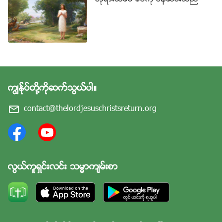
လက္ခံႏိုင္ကာ သေဘာေပါက္ႏိုင္သည့္အရာမ်ားသာ ျဖစ္သ
ည္။ လူသားမ်ိဳးႏြယ္၏အျပစ္သည္ ေျဖရွင္းမခံခဲ့ရေသးေ
သာေၾကာင့္၊ ဤအရာမ်ားသာ သခင္ေယရႈ ထုတ္ျပန္ႏိုင္ခဲ့
သည့္ ႏႈတ္ကပတ္ေတာ္မ်ား ျဖစ္ၿပီး၊ ထိုအခ်ိန္က လူတို႔ကို
၎တို႔ မည္သို႔ျပဳမူသင့္သည္၊ မည္သည့္အရာကို ၎တို႔ လု
ပ္ေဆာင္သင့္သည္၊ အမႈအရာမ်ားကို မည္သည့္ အေျခခံ
ကြၽန္ုပ္တို႔ကိုဆက္သြယ္ပါ။
သေဘာတရားမ်ားႏွင့္ နယ္ပယ္အတြင္း ၎တို႔ လုပ္ေဆာင္
သင့္သည္ဆိုသည္ႏွင့္ ဘုရားသခင္ကို ၎တို႔ မည္သို႔ ယုံၾက
contact@thelordjesuschristsreturn.org
ည္သင့္ၿပီး သူ၏ သတ္မွတ္ခ်က္မ်ားကို မည္သို႔ ျပည့္မီသင့္
သည္ဆိုသည္တို႔ကို ေျပာျပရန္ ဤနယ္ပယ္မ်ိဳး အတြင္း၌ရွိေ
သာ ႐ိုးရွင္းသည့္ သြန္သင္မႈတို႔ကိုသာ သူ အသုံးျပဳႏိုင္ခဲ့ေလ
သည္။ ဤအရာအားလုံးကို ထိုအခ်ိန္က လူသားမ်ိဳးႏြယ္၏
လြယ္ကူရွင္းလင္း သမၼာက်မ္းစာ
ဝိညာဥ္ရင့္က်က္မႈအေပၚ အေျခခံ၍ ခ်မွတ္ထားေပသည္။ ပ
ညတ္ေတာ္ေအာက္တြင္ အသက္ရွင္ ေနၾကေသာ လူတို႔အ
တြက္ ဤသြန္သင္မႈတို႔ကို လက္ခံရန္ မလြယ္ကူခဲ့ေပ၊ ထို႔ေၾ