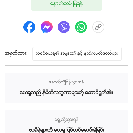
ေနာက္ထပ္ ျပရန္
ကြာရွင္း၍မရသနည္း။ က်ိန္ဆိုျခင္း၊ မ်က္လုံးတစ္လုံးအတြ
က္ မ်က္လုံးတစ္လုံး၊ ရန္သူကိုခ်စ္ေလာ့၊ ေပးကမ္းရက္ေရာျ
ခင္းအေၾကာင္းေရာ မည္သို႔နည္း။ စသျဖင့္ ျဖစ္သည္။ ဤ
အရာအားလုံးသည္ ဘုရားသခင္၌ လူသားမ်ိဳးႏြယ္၏ ယုံၾက
ည္မႈႏွင့္သက္ဆိုင္သည့္ လက္ေတြ႕လုပ္ေဆာင္မႈႏွင့္ ဘုရားေ
နာက္လိုက္ျခင္းႏွင့္ သက္ဆိုင္သည့္ သြင္ျပင္လကၡဏာတို
အမွတ္သား:
သခင္ေယရႈ၏ အမႈေတာ္ ႏွင့္ ႏႈတ္ကပတ္ေတာ္မ်ား
င္းႏွင့္ ဆက္ႏႊယ္သည္။ ဤလက္ေတြ႕လုပ္ေဆာင္မႈမ်ားထဲမွ
အခ်ိဳ႕သည္ လူတို႔၏ လက္ရွိလိုအပ္သည့္အရာထက္
သာ၍မေလးနက္ေသာ္လည္း၊ ယေန႔အထိ အပ္စပ္မႈရွိေသးေ
ေနာက္သို႔ျပန္သြားရန္
ပသည္- ယင္းတို႔သည္ ဘုရားသခင္၌ လူတို႔၏ ယုံၾကည္မႈတြ
ေယရႈသည္ နိမိတ္လကၡဏာမ်ားကို ေဆာင္႐ြက္၏။
င္ ၎တို႔ႀကဳံေတြ႕ရသည့္ အေတာ္အတန္ အေျခခံက်ေသာ
သမၼာတရားမ်ားျဖစ္၏။
သခင္ေယရႈ
က အမႈအစျပဳသည့္အ
ခ်ိန္မွစ၍၊ သူသည္ လူသား၏ အသက္စိတ္သေဘာထားအေ
ပၚ အမႈျပဳရန္ စတင္ႏွင့္ ေနခဲ့ေသာ္လည္း၊ သူ၏ အမႈႏွင့္ဆိုင္
ေရွ႕သို႔သြားရန္
သည့္ ဤသြင္ျပင္လကၡဏာမ်ားမွာ ပညတ္ေတာ္တို႔၏ အေျ
ဖာရိရွဲမ်ားကို ေယရႈ ျပစ္တင္ေမာင္းမဲျခင္း