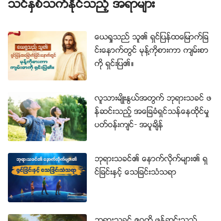
ည္းငယ္ မေလးနက္ဟု ထင္ရေသာ္လည္း၊ ၎တို႔သည္
သင္ႏွစ္သက္ႏိုင္သည့္ အရာမ်ား
ဘုရားသခင္၏ အလိုေတာ္ကို ျဖည့္ဆည္းရန္ႏွင့္ ၎တို႔၏
အသက္စိတ္သေဘာထား၌ ေျပာင္းလဲမႈတစ္ခု ရရွိရန္
ေယရႈသည္ သူ၏ ရွင္ျပန္ထေျမာက္ျခ
အလို႔ငွာ ေက်းဇူးေတာ္ေခတ္၌ရွိေသာ လူတို႔အတြက္ မရွိမျဖ
င္းေနာက္တြင္ မုန႔္ကိုစားကာ က်မ္းစာ
စ္ေသာ အရာမ်ားျဖစ္ေသာေၾကာင့္ သမၼာတရားမဟုတ္ဟု
ကို ရွင္းျပ၏။
သင္မေျပာႏိုင္ေသးေပ။ ဤေဒသနာမ်ား ထဲမွ တစ္ခုတစ္ေ
လသည္ သမၼာတရားႏွင့္ ကိုက္ညီျခင္းမရွိဟု သင္ေျပာႏိုင္
လူသားမ်ိဳးႏြယ္အတြက္ ဘုရားသခင္ ဖ
သေလာ။ မေျပာႏိုင္ေပ။ ၎တို႔သည္ လူသားမ်ိဳးႏြယ္ႏွင့္သ
န္ဆင္းသည့္ အေျခခံရွင္သန္ေနထိုင္မႈ
က္ဆိုင္သည့္ ဘုရားသခင္၏ သတ္မွတ္ခ်က္မ်ားျဖစ္ေသာေၾ
ပတ္ဝန္းက်င္- အပူခ်ိန္
ကာင့္ ထိုေဒသနာတစ္ခုစီတိုင္းက သမၼာတရားျဖစ္၏။ ထိုေ
ဒသနာမ်ားသည္ တစ္ဦးတစ္ေယာက္အား မိမိကိုယ္ကိုယ္ မ
ည္သို႔ ျပဳမူေနထိုင္ရမည္ကို ျပသသည့္ ဘုရားသခင္ေပးေ
ဘုရားသခင္၏ ေနာက္လိုက္မ်ား၏ ရွ
သာ အေျခခံသေဘာတရားမ်ားႏွင့္ နယ္ပယ္တစ္ခု ျဖစ္ၿပီး
င္ျခင္းႏွင့္ ေသျခင္းသံသရာ
ဘုရားသခင္၏ စိတ္သေဘာထားကို ကိုယ္စားျပဳေလသည္။
သို႔ေသာ္လည္း ထိုအခ်ိန္က အသက္တာ၌ ၎တို႔၏ႀကီး
ထြားမႈ အဆင့္အေပၚ အေျခခံ၍ ဤအရာမ်ားသည္ ၎တို႔
ဘုရားသခင္ ဧဝကို ဖန္ဆင္းသည္