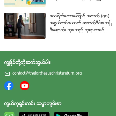
ည္းေရ၊ လူေတြရဲ႕ဘဝေတြက ဘုရားရဲ႕ လက္ထဲမွာ ရွိပါတ
ယ္။ ဘုရားကို ေခၚလိုက္ပါ၊ သူ အေမတို႔ကို ကူညီပါလိမ့္မ
ယ္” ဟု ေျပာခဲ့သည္။
ေလျဖတ္ေသာေၾကာင့္ အသက္ (၇၀)
အ႐ြယ္တစ္ေယာက္ ေအာက္ပိုင္းေသၿ
ဘုရားသခင့္ ႏႈတ္ကပတ္ေတာ္၏ ထုတ္ေဖာ္ျပျခ
ပီးေနာက္၊ သူမသည္ ဘုရားသခင္ကို
င္းတြင္၊ ဘုရားသခင္ကို ကြၽန္မ ယုံၾကည္ျခင္း၌ ရွိ
မွီခိုျခင္းျဖင့္ အလြန္အံ့ဖြယ္ေကာင္းစြာ
နာလန္ထလာျခင္း
သည့္ ကြၽန္မ၏ ရည္႐ြယ္ခ်က္မ်ား မွန္ကန္သည္
ကို ကြၽန္မ ေတြ႕ရသည္
ကြၽန္ုပ္တို႔ကိုဆက္သြယ္ပါ။
ထို႔ေနာက္တြင္၊ ကြၽန္မအတြက္ လြန္စြာ စိတ္မခ်မ္းမ
contact@thelordjesuschristsreturn.org
သာျဖစ္ရသည့္ နာက်င္မႈ ႀကီးႀကီးမားမား ခံစားေနရဆဲျဖစ္ပုံ
ရသည့္ ကြၽန္မ သမီးေလးကို ကြၽန္မ ၾကည့္လိုက္သည္။ ကြၽန္
မက၊ “ငါ့မွာ သမီးေလး တစ္ေယာက္ပဲ ရွိတာ။ ငါနဲ႔ ငါ့ေယာ
က္်ားႏွစ္ေယာက္လုံးက ဘုရားသခင္ကို ယုံၾကည္ၿပီး ငါတို႔
လြယ္ကူရွင္းလင္း သမၼာက်မ္းစာ
တာဝန္ေတြကို လုပ္ေဆာင္တယ္၊ ၿပီးေတာ့ ညီအစ္ကို ေမာ