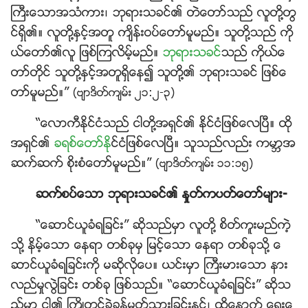
ႀကီးေသာအသံကား၊ ဘုရားသခင္၏ တဲေတာ္သည္ လူတို႔တြ
င္ရွိ၏။ လူတို႔ႏွင့္အတူ က်ိန္းဝပ္ေတာ္မူမည္။ သူတို႔သည္ ကို
ယ္ေတာ္၏လူ ျဖစ္ၾကလိမ့္မည္။
ဘုရားသခင္
သည္ ကိုယ္ေ
တာ္တိုင္ သူတို႔ႏွင့္အတူရွိေန၍ သူတို႔၏ ဘုရားသခင္ ျဖစ္ေ
တာ္မူမည္။”
(ဗ်ာဒိတ္က်မ္း ၂၁:၂-၃)
“ေလာကီႏိုင္ငံသည္ ငါတို႔အရွင္၏ ႏိုင္ငံျဖစ္ေလၿပီ။ ထို
အရွင္၏
ခရစ္ေတာ္
ႏိုင္ငံျဖစ္ေလၿပီ။ သူသည္လည္း ကမာၻအ
ဆက္ဆက္ စိုးစံေတာ္မူမည္။”
(ဗ်ာဒိတ္က်မ္း ၁၁:၁၅)
ဆက္စပ္ေသာ ဘုရားသခင္၏ ႏႈတ္ကပတ္ေတာ္မ်ား-
“ေဆာင္ယူခံရျခင္း” ဆိုသည္မွာ လူတို႔ စိတ္ကူးမည္ကဲ့
သို႔ နိမ့္ေသာ ေနရာ တစ္ခုမွ ျမင့္ေသာ ေနရာ တစ္ခုသို႔ ေ
ဆာင္ယူခံရျခင္းကို မဆိုလိုေပ။ ယင္းမွာ ႀကီးမားေသာ နား
လည္မႈလြဲျခင္း တစ္ခု ျဖစ္သည္။ “ေဆာင္ယူခံရျခင္း” ဆိုသ
ည္မွာ ငါ၏ ႀကိဳတင္ခြဲခန္႔မွတ္သားျခင္းႏွင့္၊ ထို႔ေနာက္ ေ႐ြးေ