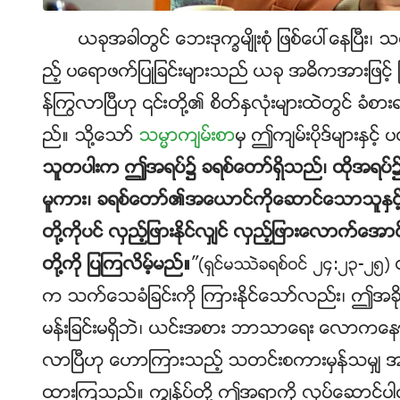
ယခုအခါတြင္ ေဘးဒုကၡမ်ိဳးစုံ ျဖစ္ေပၚေနၿပီး၊
သမ
ည့္ ပေရာဖက္ျပဳျခင္းမ်ားသည္ ယခု အဓိကအားျဖင့္ ျ
န္ႂကြလာၿပီဟု ၎တို႔၏ စိတ္ႏွလုံးမ်ားထဲတြင္ ခံစာ
ည္။ သို႔ေသာ္
သမၼာက်မ္းစာ
မွ ဤက်မ္းပိုဒ္မ်ားႏွင
သူတပါးက ဤအရပ္၌
ခရစ္ေတာ္
ရွိသည္၊ ထိုအရပ္
မူကား၊ ခရစ္ေတာ္၏အေယာင္ကိုေဆာင္ေသာသူႏွင့္
တို႔ကိုပင္ လွည့္ျဖားႏိုင္လွ်င္ လွည့္ျဖားေလာက္
တို႔ကို ျပၾကလိမ့္မည္။
”
၎
(ရွင္မႆဲခရစ္ဝင္ ၂၄:၂၃-၂၅)
က သက္ေသခံျခင္းကို ၾကားႏိုင္ေသာ္လည္း၊ ဤအခိုင္အမ
မန္းျခင္းမရွိဘဲ၊ ယင္းအစား ဘာသာေရး ေလာကေနာ
လာၿပီဟု ေဟာၾကားသည့္ သတင္းစကားမွန္သမွ် အ
ထားၾကသည္။ ကြၽန္ုပ္တို႔ ဤအရာကို လုပ္ေဆာင္ပါက၊ သခ