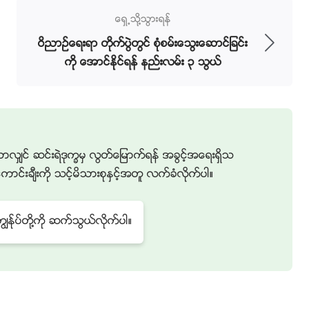
ေရွ႕သို႔သြားရန္
တရားကို ေဖာ္ျပႏိုင္ျခင္းရွိမရွိ၊ ၎တို႔သည္ လူတို႔၏
ဝိညာဥ္ေရးရာ တိုက္ပြဲတြင္ စုံစမ္းေသြးေဆာင္ျခင္း
ိ တို႔ကို ေတြ႕ဖို႔ ကြၽန္ုပ္တို႔ ၾကည့္ရမည္။ ဘုရားသခင္က
ကို ေအာင္ႏိုင္ရန္ နည္းလမ္း ၃ သြယ္
ေသာ သူသည္ ဘုရားသခင္၏ အႏွစ္သာရ ရွိမည္ျဖစ္ၿပီး
ရားသခင္၏ ေဖာ္ျပျခင္းကိုလည္း စြဲကိုင္ထားမည္ျဖစ္
ျပဳရမည့္အမႈကို လုပ္ေဆာင္မည္ ျဖစ္ၿပီး၊ ဘုရား
ို ေဖာ္ျပမည္ျဖစ္ကာ လူသားတို႔ဆီသို႔ သမၼာတရား
မွသာလွ်င္ ဆင္းရဲဒုကၡမွ လြတ္ေျမာက္ရန္ အခြင့္အေရးရွိသ
ု အပ္ႏွင္းမည္၊ လူသားတို႔အား လမ္းခရီးကို ျပမ
ကာင္းခ်ီးကို သင့္မိသားစုႏွင့္အတူ လက္ခံလိုက္ပါ။
ေသာ ဇာတိပကတိသည္ လူ႔ဇာတိခံယူေသာ ဘုရားသခင္
ြယ္ မရွိေခ်။ ဘုရားသခင္ ခံယူထားေသာ လူ႔ဇာတိ ဟု
န္ုပ္တို႔ကို ဆက္သြယ္လိုက္ပါ။
ဖာ္ျပေသာ စိတ္ေနသေဘာထားႏွင့္ သူေျပာဆိုေသာ
ိုလိုသည္မွာ ဘုရားသခင္ ခံယူထားေသာ လူ႔ဇာတိဟုတ္
ူ၏အႏွစ္သာရကိုၾကည့္၍ ဆုံးျဖတ္ရမည္။ ထို႔အတြက္ေၾ