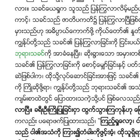
လား။ သခင္
ေယရႈ
က သူသည္ ျပန္ႂကြလာလိမ့္မည္ဟု
ကာင့္၊ သခင္သည္ ဇာတိပကတိ၌ ျပန္ႂကြလာၿပီျဖစ
မွားသည္ဟု အဓိပၸာယ္ေကာက္ဖို႔ ကိုယ္ေတာ္၏ 
ကြၽန္ုပ္တို႔သည္ သခင္၏ ျပန္ႂကြလာျခင္းကို ျငင္းပ
ဘုရားသခင္
ကို အာခံေနၿပီး၊ ဆိုး႐ြားေသာ အမွားတစ
သခင္၏ ျပန္ႂကြလာျခင္းကို ေစာင့္ေမွ်ာ္ျခင္းႏွင္
ဆဲျဖစ္ပါက၊ ထိုသို႔လုပ္ေဆာင္ျခင္းအားျဖင့္ သခင္၏ ျ
ကို ႀကိဳဆိုဖို႔ရာ၊ ကြၽန္ုပ္တို႔သည္ ဘုရားသခင္၏ 
က်မ္းစာထဲတြင္ ေျပာထားသကဲ့သို႔ပင္ ျဖစ္ေလသည္
လာၿပီ။ ခရီးဦးႀကိဳျပဳျခင္းငွာ ထြက္သြားၾကကုန္ဟု ေ
ကလည္း ပေရာဖက္ျပဳထားသည္၊ “
ၾကည့္ရႈေလာ့၊
သည္ ငါ၏အသံကို ၾကား၍တံခါးကိုဖြင့္အံ့၊ ထိုသူရ