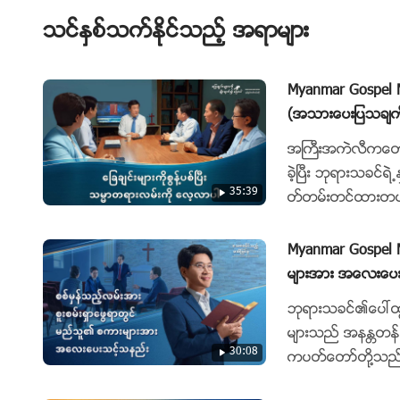
ကာင့္ လူ႔ဇာတိခံယူေသာ ဘုရားသခင္၏ ဇာတိပကတ
သင္ႏွစ္သက္ႏိုင္သည့္ အရာမ်ား
ဏၭာန္ထက္ သူ၏အႏွစ္သာရ (သူ၏အမႈ၊ သူ၏ႏႈတ္
ခားေသာအရာမ်ားစြာ) ကို ဂ႐ုျပဳရမည္မွာ အဓိက
Myanmar Gospel Mov
န္းပုံသဏၭာန္ကိုသာျမင္ၿပီး ဘုရားသခင္၏ အႏွစ္
(အသားေပးျပသခ်က္
မလည္ျခင္းႏွင့္ ႏုံအျခင္းကို ျပေနသည္။
”
(ႏႈတ္ကပတ္
အႀကီးအကဲလီကေတာ့
“
လူ႔ဇာတိခံယူေသာ ဘုရားသခင္ကို ခ
ခဲ့ၿပီး ဘုရားသခင္
က်မ္းဦးစကား)
35:39
တ္တမ္းတင္ထားတယ္
တရား ေပးႏိုင္ေသာ ခရစ္ေတာ္ကို ဘုရားသခင္ဟု 
ႏႈတ္ကပတ္ေတာ္မျဖစ
ရာမွ် မရွိပါ။ အဘယ္ေၾကာင့္ဆိုေသာ္ သူ႔တြင္ ဘုရာ
ဖို႔ပဲလိုတယ္၊ သခင္
Myanmar Gospel M
ဘုရားသခင္၏ စိတ္ေနသေဘာထားႏွင့္ သူ၏အမႈအေပၚ
သူေတြးထင္ခဲ့တယ္။
မ်ားအား အေလးေပး
သခင္ရဲ႕အမႈေတာ္ေတြ
စ္၏။ မိမိကိုယ္ကို ခရစ္ေတာ္ဟု ေခၚေသာ္လည္း ဘုရ
ဘုရားသခင္၏ေပၚထြန
ဟာ သူ႔လုပ္ေဖာ္ေဆ
မ်ားသည္ အနႏၲတန္ခိ
လိမ္ညာသူမ်ား ျဖစ္ၾက၏။ ခရစ္ေတာ္သည္ ကမာၻေျမႀက
ကာင္းကို ေလ့လာေန
30:08
ကပတ္ေတာ္တို႔သည္ 
မက ဘုရားသခင္က လူသားတို႔အၾကား သူ၏အမႈကို အ
င္(မ္)နဲ႔ မိတ္သဟာ
အားလုံးအသိအမွတ္ျပ
ခ်င္းခတ္ျခင္း၊ ေထ