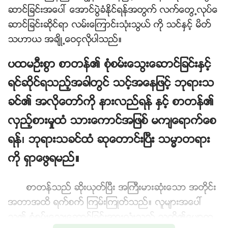
ဆာင္ျခင္းအေပၚ ေအာင္ပြဲခံႏိုင္ရန္အတြက္ လက္ေတြ႕လုပ္ေ
ဆာင္ျခင္းဆိုင္ရာ လမ္းေၾကာင္းသုံးသြယ္ ကို သင္ႏွင့္ မိတ္
သဟာယ အခ်ိဳ႕ေဝငွလိုပါသည္။
ပထမဦးစြာ စာတန္၏ စုံစမ္းေသြးေဆာင္ျခင္းႏွင့္
ရင္ဆိုင္ရသည့္အခါတြင္ သင့္အေနျဖင့္ ဘုရားသ
ခင္၏ အလိုေတာ္ကို နားလည္ရန္ ႏွင့္ စာတန္၏
လွည့္စားမႈထံ သားေကာင္အျဖစ္ မက်ေရာက္ေစ
ရန္၊ ဘုရားသခင္ထံ ဆုေတာင္းၿပီး သမၼာတရား
ကို ရွာေဖြရမည္။
စာတန္သည္ ဆိုးယုတ္ၿပီး အႀကီးမားဆုံးေသာ အတိုင္း
အတာအထိ ရက္စက္ ၾကမ္းၾကဳတ္သည္။ လူမ်ားအေပၚ
သူ၏ စုံစမ္းေသြးေဆာင္ျခင္းအားလုံးသည္ သူတို႔၏ေပ်ာ့ကြ