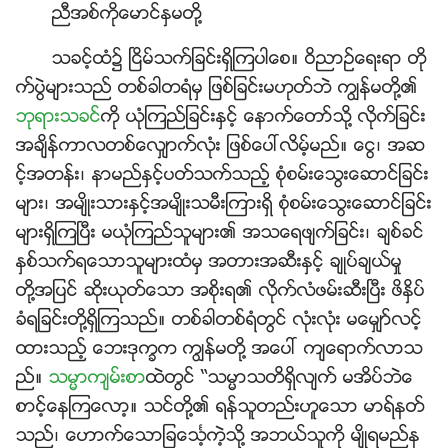
ညီအစ္ကိုေမာင္ႏွမတို႔
သခင့္ထံ၌ ၿငိမ္သက္ျခင္းရွိၾကပါေစ။ ဝိညာဥ္ေရးရာ တို
က္ပြဲမ်ားသည္ တစ္ခါတရံမွ ျဖစ္ျခင္းမဟုတ္ဘဲ ကြၽန္မတို႔၏
ဘုရားသခင္
ကို ယုံၾကည္ျခင္းႏွင့္ ေနာက္ေတာ္သို႔ လိုက္ျခင္း
အခ်ိန္ကာလတစ္ေလွ်ာက္လုံး ျဖစ္ေပၚလိမ့္မည္။ ေငြ၊ အဆ
င့္အတန္း၊ နာမည္ႏွင့္ပတ္သက္သည့္ စုံစမ္းေသြးေဆာင္ျခင္း
မ်ား၊ အမ်ိဳးသားႏွင့္အမ်ိဳးသမီးၾကားရွိ စုံစမ္းေသြးေဆာင္ျခင္း
မ်ားရွိၾကၿပီး မယုံၾကည္သူမ်ား၏ အသေရဖ်က္ျခင္း၊ ခ်စ္ခင္
ႏွစ္သက္ရေသာသူမ်ားထံမွ အတားအဆီးႏွင့္ ခ်ဳပ္ခ်ယ္မႈ
တို႔အျပင္ ဆိုးယုတ္ေသာ အစိုးရ၏ လိုက္လံဖမ္းဆီးၿပီး ဖိႏွိပ္
ခံရျခင္းတို႔ရွိၾကသည္။ တစ္ခါတစ္ရံတြင္ လုံးလုံး မေမွ်ာ္လင့္
ထားသည့္ ေဘးဒုကၡက ကြၽန္မတို႔ အေပၚ က်ေရာက္လာသ
ည္။
သမၼာက်မ္းစာ
ထဲတြင္ “သမၼာသတိရွိလ်က္ မအိပ္ဘဲေ
စာင့္ေနၾကေလာ့။ သင္တို႔၏ ရန္သူတည္းဟူေသာ မာရ္နတ္
သည္၊ ေဟာက္ေသာျခေသၤ့ကဲ့သို႔ အဘယ္သူကို မ်ိဳရမည္န