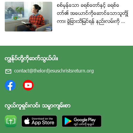
ကားစင္တင္ခံရၿပီးေနာက္ ေသျခင္းမွရွင္ျပန္ထေျမာက္တဲ့အ
စစ္မွန္ေသာ ခရစ္ေတာ္ႏွင့္ ခရစ္ေ
ခါမွာ သူ႔ရဲ႕ပုံသ႑ာန္ကို ထပ္ၿပီး ေျပာင္းလဲခဲ့တယ္။ သူ႔ရဲ႕ေ
တာ္၏ အေယာင္ကိုေဆာင္ေသာသူတို႔ၾ
နာက္လိုက္မာရိေရာ ဧေမာက္႐ြာကိုသြားေနတဲ့ တပည့္ေ
ကား ခြဲျခားသိျမင္ရန္ နည္းလမ္းကို ကြၽန္
တာ္ႏွစ္ေယာက္ေရာကပါ သူ႔ကို သတိမျပဳမိခဲ့ၾကဘူး။ ဒီအခ်
မ ေတြ႕ရွိသည္
က္ကေန ဘုရားသခင္ဟာ လူေတြ သူ႔ကို ကန္႔သတ္တာေတြ
မလုပ္ဖို႔အတြက္ ပုံစံအမ်ိဳးမ်ိဳးနဲ႔ ေပၚထြန္းႏိုင္တယ္ဆိုတာ ကြၽ
န္မတို႔ ျမင္ႏိုင္ပါတယ္။ ဘုရားသခင္ဟာ အံ့ၾသဖြယ္ရာျဖစ္ၿပီး
ကြၽန္ုပ္တို႔ကိုဆက္သြယ္ပါ။
အေမွ်ာ္အျမင္ရွိသလို လူ႔ဉာဏ္နဲ႔မမွီႏိုင္တာေၾကာင့္ သူ႔ကို
ကန္႔သတ္တာဟာ သူ႔ကို အာခံတာပဲ။ ဒါဟာ ဘုရားသခင္
contact@thelordjesuschristsreturn.org
ကို ေစာ္ကားတာပါပဲ။”
ထို႔ေနာက္တြင္မွ သူတို႔သည္ ကြၽန္ေတာ့္အား အေရွ႕အ
ရပ္မွလွ်ပ္ျပက္ျခင္း၏ လမ္းေၾကာင္းအား ေဟာေနခဲ့ျခင္းျဖစ္
လြယ္ကူရွင္းလင္း သမၼာက်မ္းစာ
သည္ကို ကြၽန္ေတာ္ သိျမင္ခဲ့ရသည္။ သို႔ေသာ္ အစ္မလူ၏ မိ
တ္သဟာယဖြဲ႕မႈသည္ အလြန္ပင္ အက်ိဳးအေၾကာင္းသင့္ၿပီး
သမၼာက်မ္းစာႏွင့္ ကိုက္ညီသည္။ ဘုရားသခင္သည္ ဝိညာ