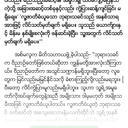
ပါသည္။ မည္သည့္အဆင့္၏ အမႈကမွ် ထပ္ေက်ာ့မျပန္သ
ကဲ့သို႔ အျခားအဆင့္တစ္ခုႏွင့္လည္း ကြဲျပားဆန္႔က်င္ျခင္း မ
ရွိေခ်။
’ ‘
လူ႔ဇာတိခံယူေသာ ဘုရားသခင္သည္ အႏွစ္သာရ
အားျဖင့္ လိင္သတ္မွတ္ခ်က္ မရွိေပ။ သူသည္ ေယာက္်ားႏွ
င့္ မိန္းမ ႏွစ္မ်ိဳးစလုံးကို ဖန္ဆင္းခဲ့ၿပီး၊ သူ႔အတြက္ လိင္သတ္
မွတ္ခ်က္ မရွိေပ။
’”
အစ္မလူက မိတ္သဟာယဖြဲ႕ခဲ့ပါသည္- “ဘုရားသခင္
က ဝိညာဥ္ေတာ္ျဖစ္တယ္ဆိုတာ ကြၽန္မတို႔အားလုံးသိၾကတ
ယ္။ ဝိညာဥ္ေတာ္က အသြင္သ႑ာန္မရွိဘူး။ၿပီးေတာ့ လူေ
တြက ျမင္လည္းမျမင္ႏိုင္သလို ခံစားၾကည့္လို႔လည္းမရဘူး။ ၿ
ပီးေတာ့ လိင္ကြဲျပားမႈလည္းမရွိပါဘူး။ သူဟာ သူ႔ရဲ႕အမႈေ
တာ္လိုအပ္ခ်က္ေတြနဲ႔အညီ အမ်ိဳးသား ဒါမွမဟုတ္ အမ်ိဳးသ
မီးအျဖစ္ လူ႔ဇာတိခံယူပါတယ္။ လူ႔ဇာတိခံယူတဲ့ ဘုရားသခ
င္ ဝတ္ဆင္တဲ့ အေသြးအသားနဲ႔မသက္ဆိုင္ဘဲ သူ႔ရဲ႕အႏွစ္
သာရကေတာ့ ဘုရားသခင္ရဲ႕ ဝိညာဥ္ေတာ္ျဖစ္ေနဆဲပါပဲ”