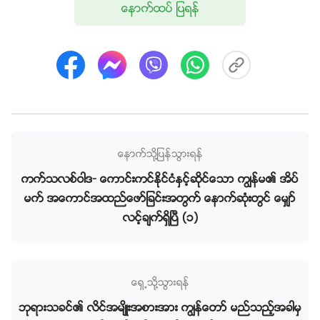
အစ္မလူေျပာသည္ကို ၾကားရၿပီးေနာက္တြင္ ကြၽန္ေတာ္ စဥ္း
ေနာက္ထပ္ ျပရန္
စားမိသည္- “ဟုတ္တယ္။ ဘုရားသခင္က ဝိညာဥ္ေတာ္ပဲ။
ဘုရားသခင္က လိင္ကြဲျပားမႈမရွိဘူး။ သူ လူ႔ဇာတိခံယူတာ
က သူ႔အမႈေတာ္ရဲ႕လိုအပ္ခ်က္ေၾကာင့္ပဲ။”
ေနာက္သို႔ျပန္သြားရန္
ကက္သလစ္ဝါဒ- ေကာင္းကင္ႏိုင္ငံႏွင့္ဆိုင္ေသာ ကြၽန္မ၏ အိပ္
မက္ အေကာင္အထည္ေဖာ္ျခင္းအတြက္ ေနာက္ဆုံးတြင္ ေမွ်ာ္
လင့္ခ်က္ရွိၿပီ (၁)
ထို႔ေနာက္တြင္ အစ္မလူသည္ ေအာက္ပါအခ်က္တို႔ကို
ေရွ႕သို႔သြားရန္
ကြၽန္ေတာ္ႏွင့္ မိတ္သဟာယျပဳခဲ့ပါသည္။ “
သမၼာက်မ္းစာ
ဘုရားသခင္၏ လိင္အမ်ိဳးအစားအား ကြၽန္ေတာ္ မည္သည့္အခါမွ
မွာ၊ ‘ထိုသို႔ ဘုရားသခင္သည္ မိမိပုံသ႑ာန္ႏွင့္အညီ လူကို