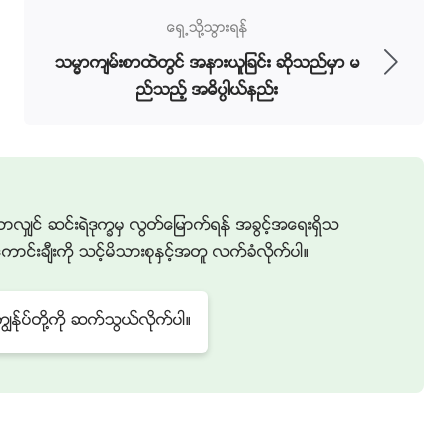
လြဲလို႔ ဘုရားရဲ႕ ႏႈတ္ကပတ္ေတာ္ေတြ မရွိတဲ့အားေလ်ာ္
ေရွ႕သို႔သြားရန္
ာကို ဖတ္ရမယ္ေလ။ က်မ္းစာကို သူတို႔ မဖတ္ရင္၊ အဲဒါ
သမၼာက်မ္းစာထဲတြင္ အနားယူျခင္း ဆိုသည္မွာ မ
ု ကြၽန္မ ေတြးခဲ့သည္။ ခ်က္ခ်င္း၊ ကြၽန္မ၏ စိတ္ႏွလုံးက
ည္သည့္ အဓိပၸါယ္နည္း
ကို အခက္မေတြ႕ေစဖို႔ ကြၽန္မ ကန႔္ကြက္ခ်က္ဘာမွ် မထု
ဝမ္ကို စာတိုတစ္ေစာင္ပို႔ကာ ကြၽန္မ၏ သံသယမ်ားကို
ု ျပန္မတက္ရန္ ကြၽန္မ ဆုံးျဖတ္ခဲ့ပါသည္။
မွသာလွ်င္ ဆင္းရဲဒုကၡမွ လြတ္ေျမာက္ရန္ အခြင့္အေရးရွိသ
တာ္ေခတ္ က်မ္းစာအုပ္- ႏႈတ္ကပတ္ေတာ္သည္
ကာင္းခ်ီးကို သင့္မိသားစုႏွင့္အတူ လက္ခံလိုက္ပါ။
ေသာ ကာလရဲ႕ ခရစ္ေတာ္၊ အနႏၲတန္ခိုးရွင္ ဘုရားသ
မွမပါပါဘူး၊ ၿပီးေတာ့ အဲဒါက
ဗ်ာဒိတ္က်မ္း
ထဲမွာ ပေရာ
န္ုပ္တို႔ကို ဆက္သြယ္လိုက္ပါ။
္တို႔အား အဘယ္သို႔ မိန္႔ေတာ္မူသည္ကို
’ ျဖစ္တယ္။
ခင္က ေပၚထြန္းၿပီး သူ႔အမႈေတာ္ကို ေဆာင္႐ြက္တ
ပီး ဘုရားသခင္ရဲ႕ အႏွစ္ေျခာက္ေထာင္ စီမံမႈအစီအစဥ္အျ