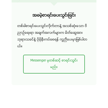
အခမဲ့စာရင္းေပးသြင္းျခင္း
တစ္ခါစာရင္းေပးသြင္းလိုက္တာနဲ႔ အသစ္ဆုံးေသာ ဝိ
ညာဥ္ေရးရာ အခ်က္အလက္မ်ားက မိတ္ေဆြအား
ဘုရားသခင္နဲ႔ ပိုမိုနီးကပ္ေစရန္ ကူညီေပးမွာျဖစ္ပါတ
ယ္။
Messenger မွတစ္ဆင့္ စာရင္းသြင္း
မည္။