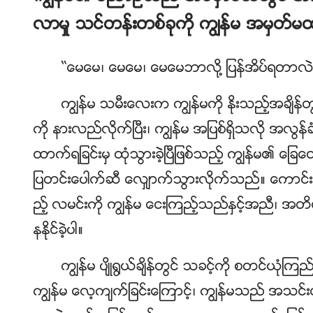
လာမႈ သင္တန္းတစ္ခုကို ကြၽန္မ အမွတ္
“ေမေမ၊ ေမေမ၊ ေမေမဘာလို႔ ျပန္အိပ္ရတာလဲ
ကြၽန္မ သမီးေလးက ကြၽန္မကို ႏိုးသည့္အခ်ိန္တ
ကို နားလည္လိုက္ၿပီး၊ ကြၽန္မ အျပစ္ရွိသလို အလြန
ထာက္ရျခင္းမွ ထုံသြားခဲ့ၿပီျဖစ္သည့္ ကြၽန္မ၏ ေျခ
ျပတင္းေပါက္ဆီ ေလွ်ာက္သြားလိုက္သည္။ ေကာင္း
ည့္ လမင္းကို ကြၽန္မ ေငးၾကည့္သည္ႏွင့္အညီ၊ အ
နႏိုင္ခဲ့ပါ။
ကြၽန္မ ပ်ိဳ႐ြယ္ခ်ိန္တြင္ သခင့္ကို စတင္ယုံၾကည္ခ
ကြၽန္မ ေလ့က်က္ျခင္းေၾကာင့္၊ ကြၽန္မသည္ အသင္းေ