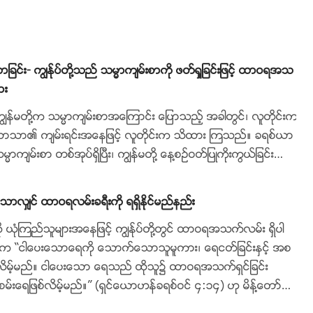
်ားစြာကို ထုတ္ေဖာ္ျပၿပီျဖစ္တယ္။ ဒီသမၼာတရားေတြက
ေလွ်ာက္ လုံးဝ နားမလည္ခဲ့ၾကတဲ့ အရာေတြျဖစ္တယ္” ဟု
္မ ဖတ္ခ်ိန္တြင္၊ ကြၽန္မ အလြန္ စိတ္ရႈတ္သြားခဲ့ၿပီး၊ “ငါ
ခင္း- ကြၽန္ုပ္တို႔သည္ သမၼာက်မ္းစာကို ဖတ္ရႈျခင္းျဖင့္ ထာဝရအသ
္းစာထဲကဟာေတြအျပင္ ဘုရားရဲ႕ ႏႈတ္ကပတ္ေတာ္ေတြ ရွိ
ား
တ္ကပတ္ေတာ္သည္ လူ႔ဇာတိ၌ ေပၚလာ၏ ဆိုတဲ့ ဒီစာအုပ္
ကြၽန္မတို႔က သမၼာက်မ္းစာအေၾကာင္း ေျပာသည့္ အခါတြင္၊ လူတိုင္းက
ို႔ သူတို႔ေျပာၾကတယ္။ ဒါ ဘယ္လိုျဖစ္ရတာလဲ” ဟု ေ
ာသာ၏ က်မ္းရင္းအေနျဖင့္ လူတိုင္းက သိထား ၾကသည္။ ခရစ္ယာ
မၼာက်မ္းစာ တစ္အုပ္ရွိၿပီး၊ ကြၽန္မတို႔ ေန႔စဥ္ဝတ္ျပဳကိုးကြယ္ျခင္း
စည္းအေဝးမ်ားတြင္ ကြၽန္မတို႔က သမၼာက်မ္းစာကို ဖတ္ရႈၾကၿပီး၊ အ
ေစာင္ကို ပို႔ခဲ့ၿပီး၊ “ညီမေရ၊ သခင္ျပန္ႂကြလာတာကို
ွင့္ တရားေဟာၾကား ျခင္းမ်ားကို ကြၽန္မတို႔သည္ ၎ကို ပို၍ပင္ မွီ
သာလွ်င္ ထာဝရလမ္းခရီးကို ရရွိႏိုင္မည္နည္း
ီ၊ အခု
 သမၼာက်မ္းစာသည္ ခရစ္ယာန္ တိုင္း၏ အသက္တာတြင္ ခြဲထုတ္မရ
သခင္ေယရႈ
က အနႏၲတန္ခိုးရွင္ ဘုရားသခင္လို
ု ယုံၾကည္သူမ်ားအေနျဖင့္ ကြၽန္ုပ္တို႔တြင္ ထာဝရအသက္လမ္း ရွိပါ
ုင္းတစ္ခုျဖစ္သည္ဟု ဆိုႏိုင္ ပါသည္။ သမၼာက်မ္းစာကို ဖတ္ရႈျခင္းမွ
တာ္ေတြကို ကမာၻေလာက တစ္ခုလုံးဆီ ေျပာဆိုေနတ
“ငါေပးေသာေရကို ေသာက္ေသာသူမူကား၊ ေရငတ္ျခင္းႏွင့္ အစ
သည္ ေကာင္းကင္ႏွင့္ ေျမႀကီးအျပင္၊ ၎တို႔ထဲမွ အရာမ်ားအားလုံး
္းစစ္ေလ့လာသင့္တယ္ မဟုတ္လား။ သခင္
ေယရႈ
က၊ ‘
သန္းေခါ
လိမ့္မည္။ ငါေပးေသာ ေရသည္ ထိုသူ၌ ထာဝရအသက္ရွင္ျခင္း
ဲ့ေၾကာင့္၊ ကမာၻႀကီးကို ဖ်က္ဆီးရန္ ဘုရားသခင္က ေရႀကီးျခင္းကို တ
မ္းေရျဖစ္လိမ့္မည္။” (ရွင္ေယာဟန္ခရစ္ဝင္ ၄:၁၄) ဟု မိန္႔ေတာ္မူခဲ့
းဦးႀကိဳျပဳျခင္းငွာ ထြက္သြားၾကကုန္ဟု ေႂကြးေၾကာ္
အစ္ကို ေမာင္ႏွမမ်ားစြာက သခင္၏ ႏႈတ္ကပတ္ေတာ္ကို ဖတ္ရႈၿပီး